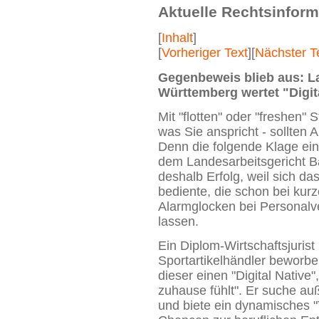
Aktuelle Rechtsinform
[
Inhalt
]
[
Vorheriger Text
][
Nächster T
Gegenbeweis blieb aus: L
Württemberg wertet "Digita
Mit "flotten" oder "freshen"
was Sie anspricht - sollten 
Denn die folgende Klage ei
dem Landesarbeitsgericht 
deshalb Erfolg, weil sich d
bediente, die schon bei ku
Alarmglocken bei Personalve
lassen.
Ein Diplom-Wirtschaftsjurist 
Sportartikelhändler beworbe
dieser einen "Digital Native"
zuhause fühlt". Er suche a
und biete ein dynamisches "