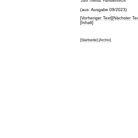
zum Thema:
Familienrecht
(aus: Ausgabe 09/2023)
[
Vorheriger Text
][
Nächster Tex
[
Inhalt
]
[
Startseite
] [
Archiv
]