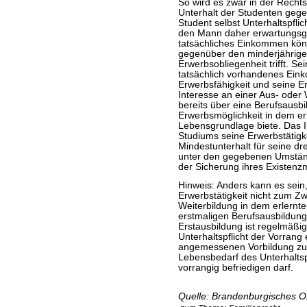
So wird es zwar in der Rech
Unterhalt der Studenten gegen
Student selbst Unterhaltspflic
den Mann daher erwartungsge
tatsächliches Einkommen könn
gegenüber den minderjährigen
Erwerbsobliegenheit trifft. Se
tatsächlich vorhandenes Ein
Erwerbsfähigkeit und seine E
Interesse an einer Aus- oder 
bereits über eine Berufsausbi
Erwerbsmöglichkeit in dem er
Lebensgrundlage biete. Das I
Studiums seine Erwerbstätigke
Mindestunterhalt für seine dre
unter den gegebenen Umständ
der Sicherung ihres Existenz
Hinweis: Anders kann es sein,
Erwerbstätigkeit nicht zum Z
Weiterbildung in dem erlernt
erstmaligen Berufsausbildung
Erstausbildung ist regelmäßi
Unterhaltspflicht der Vorran
angemessenen Vorbildung zu
Lebensbedarf des Unterhaltspf
vorrangig befriedigen darf.
Quelle: Brandenburgisches OL