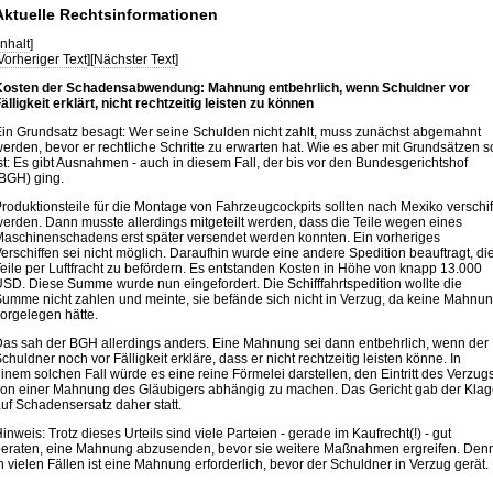
Aktuelle Rechtsinformationen
Inhalt
]
Vorheriger Text
][
Nächster Text
]
osten der Schadensabwendung: Mahnung entbehrlich, wenn Schuldner vor
älligkeit erklärt, nicht rechtzeitig leisten zu können
in Grundsatz besagt: Wer seine Schulden nicht zahlt, muss zunächst abgemahnt
erden, bevor er rechtliche Schritte zu erwarten hat. Wie es aber mit Grundsätzen s
st: Es gibt Ausnahmen - auch in diesem Fall, der bis vor den Bundesgerichtshof
BGH) ging.
roduktionsteile für die Montage von Fahrzeugcockpits sollten nach Mexiko verschif
erden. Dann musste allerdings mitgeteilt werden, dass die Teile wegen eines
aschinenschadens erst später versendet werden konnten. Ein vorheriges
erschiffen sei nicht möglich. Daraufhin wurde eine andere Spedition beauftragt, di
eile per Luftfracht zu befördern. Es entstanden Kosten in Höhe von knapp 13.000
SD. Diese Summe wurde nun eingefordert. Die Schifffahrtspedition wollte die
umme nicht zahlen und meinte, sie befände sich nicht in Verzug, da keine Mahnu
orgelegen hätte.
as sah der BGH allerdings anders. Eine Mahnung sei dann entbehrlich, wenn der
chuldner noch vor Fälligkeit erkläre, dass er nicht rechtzeitig leisten könne. In
inem solchen Fall würde es eine reine Förmelei darstellen, den Eintritt des Verzug
on einer Mahnung des Gläubigers abhängig zu machen. Das Gericht gab der Klag
uf Schadensersatz daher statt.
inweis: Trotz dieses Urteils sind viele Parteien - gerade im Kaufrecht(!) - gut
eraten, eine Mahnung abzusenden, bevor sie weitere Maßnahmen ergreifen. Den
n vielen Fällen ist eine Mahnung erforderlich, bevor der Schuldner in Verzug gerät.