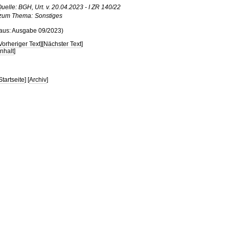
uelle: BGH, Urt. v. 20.04.2023 - I ZR 140/22
zum Thema:
Sonstiges
aus: Ausgabe 09/2023)
Vorheriger Text
][
Nächster Text
]
Inhalt
]
Startseite
] [
Archiv
]