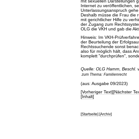
mit sexuellen Darstellungen 
Internet zu veröffentlichen, se
Unterlassungsanspruch gehe s
Deshalb müsse die Frau die re
mit gerichtlicher Hilfe zu ver
der Zugang zum Rechtssyste
OLG die VKH und gab die Akt
Hinweis: Im VKH-Prüfverfahren
der Beurteilung der Erfolgsaus
Rechtssuchende sonst benach
also für möglich hält, dass A
komplett "durchprüfen", sond
Quelle: OLG Hamm, Beschl. v
zum Thema:
Familienrecht
(aus: Ausgabe 09/2023)
[
Vorheriger Text
][
Nächster Tex
[
Inhalt
]
[
Startseite
] [
Archiv
]