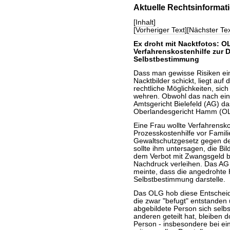
Aktuelle Rechtsinformat
[
Inhalt
]
[
Vorheriger Text
][
Nächster Tex
Ex droht mit Nacktfotos: 
Verfahrenskostenhilfe zur 
Selbstbestimmung
Dass man gewisse Risiken e
Nacktbilder schickt, liegt au
rechtliche Möglichkeiten, sich
wehren. Obwohl das nach einer
Amtsgericht Bielefeld (AG) d
Oberlandesgericht Hamm (O
Eine Frau wollte Verfahrensko
Prozesskostenhilfe vor Famili
Gewaltschutzgesetz gegen d
sollte ihm untersagen, die Bil
dem Verbot mit Zwangsgeld b
Nachdruck verleihen. Das AG
meinte, dass die angedrohte 
Selbstbestimmung darstelle.
Das OLG hob diese Entscheidu
die zwar "befugt" entstanden 
abgebildete Person sich selbs
anderen geteilt hat, bleiben 
Person - insbesondere bei ein