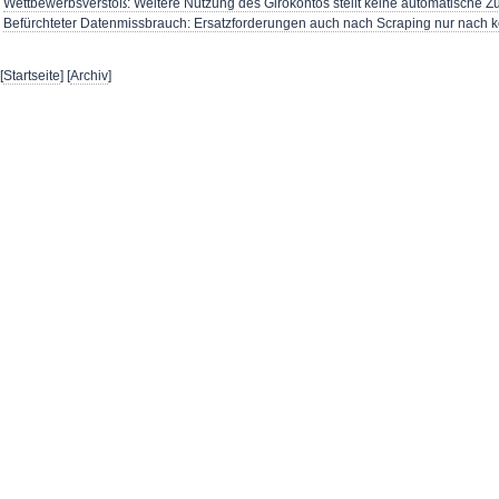
Wettbewerbsverstoß: Weitere Nutzung des Girokontos stellt keine automatische
Befürchteter Datenmissbrauch: Ersatzforderungen auch nach Scraping nur nach
[
Startseite
] [
Archiv
]