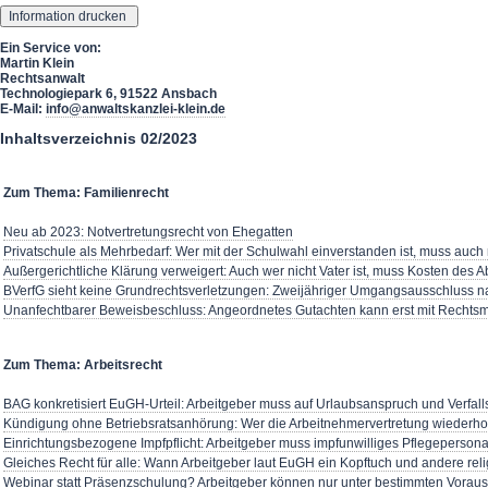
Ein Service von:
Martin Klein
Rechtsanwalt
Technologiepark 6, 91522 Ansbach
E-Mail:
info@anwaltskanzlei-klein.de
Inhaltsverzeichnis 02/2023
Zum Thema: Familienrecht
Neu ab 2023: Notvertretungsrecht von Ehegatten
Privatschule als Mehrbedarf: Wer mit der Schulwahl einverstanden ist, muss auch
Außergerichtliche Klärung verweigert: Auch wer nicht Vater ist, muss Kosten des
BVerfG sieht keine Grundrechtsverletzungen: Zweijähriger Umgangsausschluss 
Unanfechtbarer Beweisbeschluss: Angeordnetes Gutachten kann erst mit Rechtsmi
Zum Thema: Arbeitsrecht
BAG konkretisiert EuGH-Urteil: Arbeitgeber muss auf Urlaubsanspruch und Verfall
Kündigung ohne Betriebsratsanhörung: Wer die Arbeitnehmervertretung wiederho
Einrichtungsbezogene Impfpflicht: Arbeitgeber muss impfunwilliges Pflegepersona
Gleiches Recht für alle: Wann Arbeitgeber laut EuGH ein Kopftuch und andere rel
Webinar statt Präsenzschulung? Arbeitgeber können nur unter bestimmten Voraus