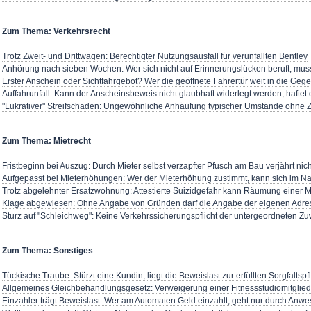
Zum Thema: Verkehrsrecht
Trotz Zweit- und Drittwagen: Berechtigter Nutzungsausfall für verunfallten Bentley
Anhörung nach sieben Wochen: Wer sich nicht auf Erinnerungslücken beruft, mus
Erster Anschein oder Sichtfahrgebot? Wer die geöffnete Fahrertür weit in die Geg
Auffahrunfall: Kann der Anscheinsbeweis nicht glaubhaft widerlegt werden, haftet
"Lukrativer" Streifschaden: Ungewöhnliche Anhäufung typischer Umstände ohne Z
Zum Thema: Mietrecht
Fristbeginn bei Auszug: Durch Mieter selbst verzapfter Pfusch am Bau verjährt nich
Aufgepasst bei Mieterhöhungen: Wer der Mieterhöhung zustimmt, kann sich im Nac
Trotz abgelehnter Ersatzwohnung: Attestierte Suizidgefahr kann Räumung einer
Klage abgewiesen: Ohne Angabe von Gründen darf die Angabe der eigenen Adresse
Sturz auf "Schleichweg": Keine Verkehrssicherungspflicht der untergeordneten 
Zum Thema: Sonstiges
Tückische Traube: Stürzt eine Kundin, liegt die Beweislast zur erfüllten Sorgfalts
Allgemeines Gleichbehandlungsgesetz: Verweigerung einer Fitnessstudiomitglied
Einzahler trägt Beweislast: Wer am Automaten Geld einzahlt, geht nur durch An