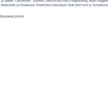
Zu spätes "Last Minute": Schließt Check-in kurz nach Flugbuchung, muss Fluggesel
Stolperfalle im Restaurant: Problemlos erkennbare Stufe führt nicht zu Schadens
[
Startseite
] [
Archiv
]