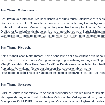
Zum Thema: Verkehrsrecht
Schutzwürdiges Interesse: Kfz-Haftpflichtversicherung muss Detektivbericht offen
Stürmische Zeiten: Ein Sturmschaden muss der Kfz-Versicherung klar nachgewie
Erntezeit = Traktorzeit: Missachtung der doppelten Rückschaupflicht bedingt Mit
Dreifacher Regelbußgeldsatz: Verschlechterungsverbot schreibt Berücksichtigung
Wartepflicht des Linksabbiegers: Gebotene Vorsicht bei drohender Überschnei
Zum Thema: Mietrecht
Keine "hoheitlichen Maßnahmen": Keine Anpassung der gewerblichen Miethöhe 
Fehlverhalten des Betreuers: Zwangsräumung wegen Zahlungsverzugs im Pflege
Missglückte Mahd: Kein Abzug "neu für alt" bei Ersatz eines nur in Teilen besch
Papierlose Verwaltung: Neues zur digitalen Betriebskostenabrechnung
Hausfrieden gestört: Fristlose Kündigung nach erfolglosen Abmahnungen zu Pros
Zum Thema: Sonstiges
Sturz im Baustellenbereich: Auf erkennbar provisorischen Wegen muss mit leich
Vertragserklärung unter Druck: Unlautere Methoden bei Vertragsanbahnung per T
Smartphone für 92 EUR! Übersendung von Gratisbeigabe bestätigt Annahme des A