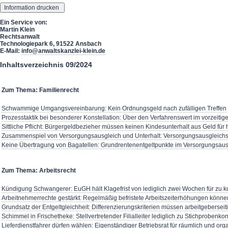
Ein Service von:
Martin Klein
Rechtsanwalt
Technologiepark 6, 91522 Ansbach
E-Mail:
info@anwaltskanzlei-klein.de
Inhaltsverzeichnis 09/2024
Zum Thema: Familienrecht
Schwammige Umgangsvereinbarung: Kein Ordnungsgeld nach zufälligen Treffen
Prozesstaktik bei besonderer Konstellation: Über den Verfahrenswert im vorzeiti
Sittliche Pflicht: Bürgergeldbezieher müssen keinen Kindesunterhalt aus Geld für
Zusammenspiel von Versorgungsausgleich und Unterhalt: Versorgungsausgleichsan
Keine Übertragung von Bagatellen: Grundrentenentgeltpunkte im Versorgungsaus
Zum Thema: Arbeitsrecht
Kündigung Schwangerer: EuGH hält Klagefrist von lediglich zwei Wochen für zu k
Arbeitnehmerrechte gestärkt: Regelmäßig befristete Arbeitszeiterhöhungen können
Grundsatz der Entgeltgleichheit: Differenzierungskriterien müssen arbeitgeberseit
Schimmel in Frischetheke: Stellvertretender Filialleiter lediglich zu Stichprobenkont
Lieferdienstfahrer dürfen wählen: Eigenständiger Betriebsrat für räumlich und org