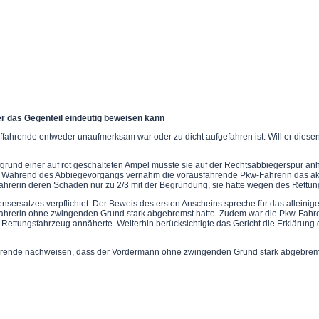
er das Gegenteil eindeutig beweisen kann
 Auffahrende entweder unaufmerksam war oder zu dicht aufgefahren ist. Will er di
ufgrund einer auf rot geschalteten Ampel musste sie auf der Rechtsabbiegerspur a
 Während des Abbiegevorgangs vernahm die vorausfahrende Pkw-Fahrerin das akus
w-Fahrerin deren Schaden nur zu 2/3 mit der Begründung, sie hätte wegen des Rett
sersatzes verpflichtet. Der Beweis des ersten Anscheins spreche für das alleini
ahrerin ohne zwingenden Grund stark abgebremst hatte. Zudem war die Pkw-Fahrer
 Rettungsfahrzeug annäherte. Weiterhin berücksichtigte das Gericht die Erklärung
hrende nachweisen, dass der Vordermann ohne zwingenden Grund stark abgebrems