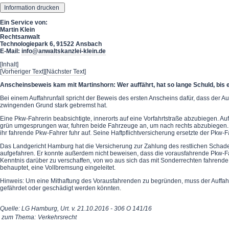
Ein Service von:
Martin Klein
Rechtsanwalt
Technologiepark 6, 91522 Ansbach
E-Mail:
info@anwaltskanzlei-klein.de
[
Inhalt
]
[
Vorheriger Text
][
Nächster Text
]
Anscheinsbeweis kam mit Martinshorn: Wer auffährt, hat so lange Schuld, bis 
Bei einem Auffahrunfall spricht der Beweis des ersten Anscheins dafür, dass der
zwingenden Grund stark gebremst hat.
Eine Pkw-Fahrerin beabsichtigte, innerorts auf eine Vorfahrtstraße abzubiegen. A
grün umgesprungen war, fuhren beide Fahrzeuge an, um nach rechts abzubiegen.
ihr fahrende Pkw-Fahrer fuhr auf. Seine Haftpflichtversicherung ersetzte der Pk
Das Landgericht Hamburg hat die Versicherung zur Zahlung des restlichen Schaden
aufgefahren. Er konnte außerdem nicht beweisen, dass die vorausfahrende Pkw-F
Kenntnis darüber zu verschaffen, von wo aus sich das mit Sonderrechten fahrende
behauptet, eine Vollbremsung eingeleitet.
Hinweis: Um eine Mithaftung des Vorausfahrenden zu begründen, muss der Auffa
gefährdet oder geschädigt werden könnten.
Quelle: LG Hamburg, Urt. v. 21.10.2016 - 306 O 141/16
zum Thema:
Verkehrsrecht