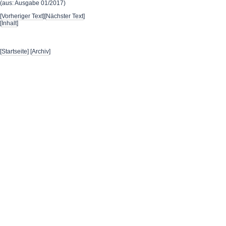
(aus: Ausgabe 01/2017)
[
Vorheriger Text
][
Nächster Text
]
[
Inhalt
]
[
Startseite
] [
Archiv
]