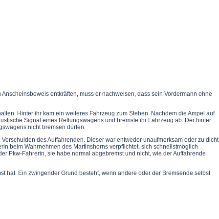
esen Anscheinsbeweis entkräften, muss er nachweisen, dass sein Vordermann ohne
nhalten. Hinter ihr kam ein weiteres Fahrzeug zum Stehen. Nachdem die Ampel auf
tische Signal eines Rettungswagens und bremste ihr Fahrzeug ab. Der hinter
ungswagens nicht bremsen dürfen.
ge Verschulden des Auffahrenden. Dieser war entweder unaufmerksam oder zu dicht
in beim Wahrnehmen des Martinshorns verpflichtet, sich schnellstmöglich
 der Pkw-Fahrerin, sie habe normal abgebremst und nicht, wie der Auffahrende
t hat. Ein zwingender Grund besteht, wenn andere oder der Bremsende selbst