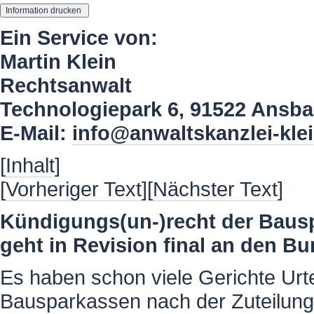
Ein Service von:
Martin Klein
Rechtsanwalt
Technologiepark 6, 91522 Ansb
E-Mail:
info@anwaltskanzlei-kle
[
Inhalt
]
[
Vorheriger Text
][
Nächster Text
]
Kündigungs(un-)recht der Bausp
geht in Revision final an den B
Es haben schon viele Gerichte Urt
Bausparkassen nach der Zuteilungs