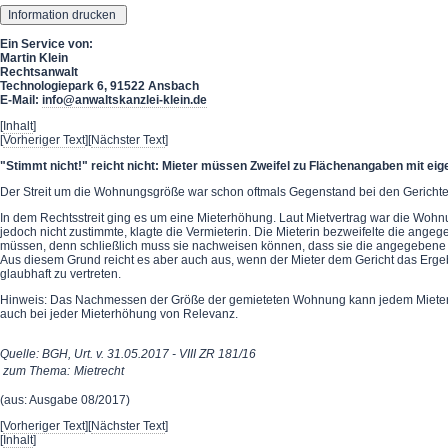
Ein Service von:
Martin Klein
Rechtsanwalt
Technologiepark 6, 91522 Ansbach
E-Mail:
info@anwaltskanzlei-klein.de
[
Inhalt
]
[
Vorheriger Text
][
Nächster Text
]
"Stimmt nicht!" reicht nicht: Mieter müssen Zweifel zu Flächenangaben mit 
Der Streit um die Wohnungsgröße war schon oftmals Gegenstand bei den Gerich
In dem Rechtsstreit ging es um eine Mieterhöhung. Laut Mietvertrag war die Woh
jedoch nicht zustimmte, klagte die Vermieterin. Die Mieterin bezweifelte die an
müssen, denn schließlich muss sie nachweisen können, dass sie die angegebene 
Aus diesem Grund reicht es aber auch aus, wenn der Mieter dem Gericht das Ergebn
glaubhaft zu vertreten.
Hinweis: Das Nachmessen der Größe der gemieteten Wohnung kann jedem Mieter nur
auch bei jeder Mieterhöhung von Relevanz.
Quelle: BGH, Urt. v. 31.05.2017 - VIII ZR 181/16
zum Thema:
Mietrecht
(aus: Ausgabe 08/2017)
[
Vorheriger Text
][
Nächster Text
]
[
Inhalt
]