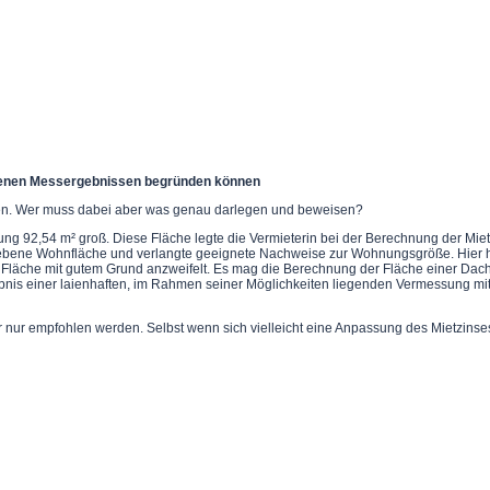
eigenen Messergebnissen begründen können
ten. Wer muss dabei aber was genau darlegen und beweisen?
nung 92,54 m² groß. Diese Fläche legte die Vermieterin bei der Berechnung der 
gegebene Wohnfläche und verlangte geeignete Nachweise zur Wohnungsgröße. Hier h
Fläche mit gutem Grund anzweifelt. Es mag die Berechnung der Fläche einer Dac
is einer laienhaften, im Rahmen seiner Möglichkeiten liegenden Vermessung mitteil
 empfohlen werden. Selbst wenn sich vielleicht eine Anpassung des Mietzinses n