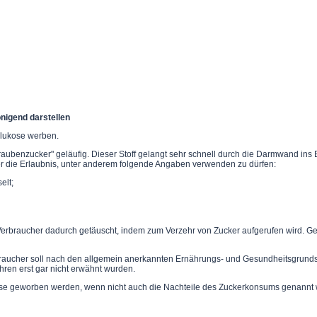
nigend darstellen
Glukose werben.
Traubenzucker" geläufig. Dieser Stoff gelangt sehr schnell durch die Darmwand i
aher die Erlaubnis, unter anderem folgende Angaben verwenden zu dürfen:
elt;
erbraucher dadurch getäuscht, indem zum Verzehr von Zucker aufgerufen wird. Ge
raucher soll nach den allgemein anerkannten Ernährungs- und Gesundheitsgrundsä
ren erst gar nicht erwähnt wurden.
kose geworben werden, wenn nicht auch die Nachteile des Zuckerkonsums genannt w