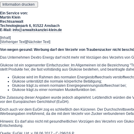
Ein Service von:
Martin Klein
Rechtsanwalt
Technologiepark 6, 91522 Ansbach
E-Mail:
info@anwaltskanzlei-klein.de
[
Inhalt
]
[
Vorheriger Text
][
Nächster Text
]
Von wegen gesund: Werbung darf den Verzehr von Traubenzucker nicht beschö
Das Unternehmen Dextro Energy darf nicht mehr mit Vorzügen des Verzehrs von 
Glukose ist ein sogenannter Einfachzucker. Im Allgemeinen ist die Bezeichnung "
stellt Produkte her, die fast vollständig aus Glukose bestehen, und beantragte d
Glukose wird im Rahmen des normalen Energiestoffwechsels verstoffwechs
Glukose unterstützt die normale körperliche Betätigung;
Glukose trägt zu einem normalen Energiegewinnungsstoffwechsel bei;
Glukose trägt zu einer normalen Muskelfunktion bei.
Die Zulassung dieser Angaben wurde jedoch abgelehnt. Letztendlich würden die V
vor den Europäischen Gerichtshof (EuGH).
Doch auch vor dem EuGH zog es schließlich den Kürzeren. Der Durchschnittsverb
Werbeangaben irreführend, da die mit dem Verzehr von Zucker verbundenen Gefah
Hinweis: Es darf also nicht mit gesundheitlichen Vorzügen des Verzehrs von Glu
Entscheidung.
Quelle: EuGH, Urt. v. 08.06.2017 - C-296/16 P