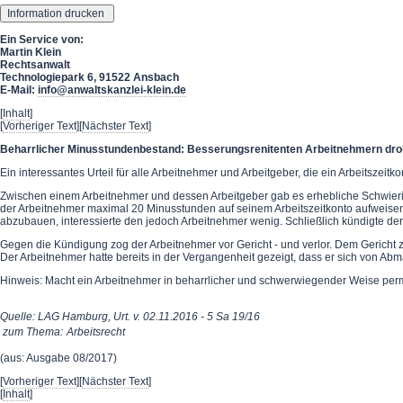
Ein Service von:
Martin Klein
Rechtsanwalt
Technologiepark 6, 91522 Ansbach
E-Mail:
info@anwaltskanzlei-klein.de
[
Inhalt
]
[
Vorheriger Text
][
Nächster Text
]
Beharrlicher Minusstundenbestand: Besserungsrenitenten Arbeitnehmern droht
Ein interessantes Urteil für alle Arbeitnehmer und Arbeitgeber, die ein Arbeitszeitko
Zwischen einem Arbeitnehmer und dessen Arbeitgeber gab es erhebliche Schwierigk
der Arbeitnehmer maximal 20 Minusstunden auf seinem Arbeitszeitkonto aufweise
abzubauen, interessierte den jedoch Arbeitnehmer wenig. Schließlich kündigte der A
Gegen die Kündigung zog der Arbeitnehmer vor Gericht - und verlor. Dem Gericht zuf
Der Arbeitnehmer hatte bereits in der Vergangenheit gezeigt, dass er sich von Abm
Hinweis: Macht ein Arbeitnehmer in beharrlicher und schwerwiegender Weise perma
Quelle: LAG Hamburg, Urt. v. 02.11.2016 - 5 Sa 19/16
zum Thema:
Arbeitsrecht
(aus: Ausgabe 08/2017)
[
Vorheriger Text
][
Nächster Text
]
[
Inhalt
]