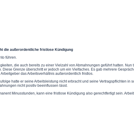
 die außerordentliche fristlose Kündigung
nto führen.
eiten, die auch bereits zu einer Vielzahl von Abmahnungen geführt hatten. Nun t
n. Diese Grenze überschritt er jedoch um ein Vielfaches. Es gab mehrere Gesprä
rbeitgeber das Arbeitsverhältnis außerordentlich fristlos.
olge hatte er seine Arbeitsleistung nicht erbracht und seine Vertragspflichten in 
ahnungen nicht positiv beeinflussen lässt.
nent Minusstunden, kann eine fristlose Kündigung also gerechtfertigt sein. Arbei