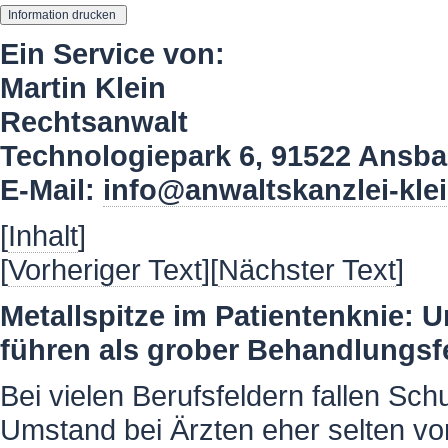
Ein Service von:
Martin Klein
Rechtsanwalt
Technologiepark 6, 91522 Ansb
E-Mail:
info@anwaltskanzlei-kle
[
Inhalt
]
[
Vorheriger Text
][
Nächster Text
]
Metallspitze im Patientenknie:
führen als grober Behandlungs
Bei vielen Berufsfeldern fallen Sc
Umstand bei Ärzten eher selten vor