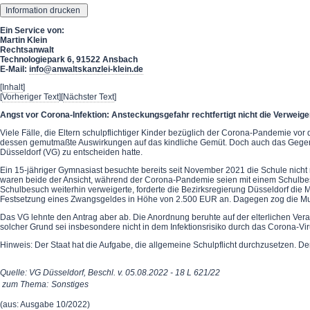
Ein Service von:
Martin Klein
Rechtsanwalt
Technologiepark 6, 91522 Ansbach
E-Mail:
info@anwaltskanzlei-klein.de
[
Inhalt
]
[
Vorheriger Text
][
Nächster Text
]
Angst vor Corona-Infektion: Ansteckungsgefahr rechtfertigt nicht die Verweig
Viele Fälle, die Eltern schulpflichtiger Kinder bezüglich der Corona-Pandemie 
dessen gemutmaßte Auswirkungen auf das kindliche Gemüt. Doch auch das Gegenteil
Düsseldorf (VG) zu entscheiden hatte.
Ein 15-jähriger Gymnasiast besuchte bereits seit November 2021 die Schule nicht m
waren beide der Ansicht, während der Corona-Pandemie seien mit einem Schulbesu
Schulbesuch weiterhin verweigerte, forderte die Bezirksregierung Düsseldorf die 
Festsetzung eines Zwangsgeldes in Höhe von 2.500 EUR an. Dagegen zog die Mutt
Das VG lehnte den Antrag aber ab. Die Anordnung beruhte auf der elterlichen Vera
solcher Grund sei insbesondere nicht in dem Infektionsrisiko durch das Corona-Vir
Hinweis: Der Staat hat die Aufgabe, die allgemeine Schulpflicht durchzusetzen. De
Quelle: VG Düsseldorf, Beschl. v. 05.08.2022 - 18 L 621/22
zum Thema:
Sonstiges
(aus: Ausgabe 10/2022)