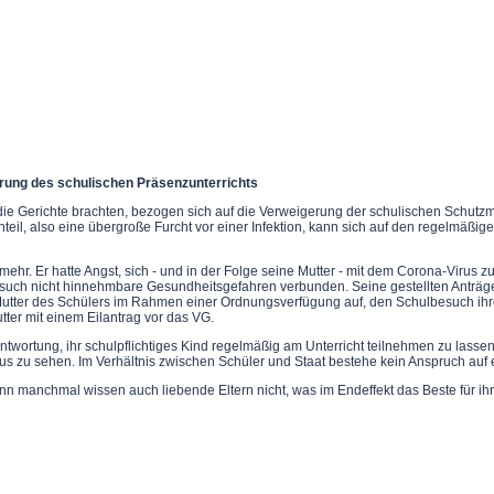
erung des schulischen Präsenzunterrichts
vor die Gerichte brachten, bezogen sich auf die Verweigerung der schulischen Sc
, also eine übergroße Furcht vor einer Infektion, kann sich auf den regelmäßige
ehr. Er hatte Angst, sich - und in der Folge seine Mutter - mit dem Corona-Virus 
ch nicht hinnehmbare Gesundheitsgefahren verbunden. Seine gestellten Anträge a
Mutter des Schülers im Rahmen einer Ordnungsverfügung auf, den Schulbesuch ihres 
er mit einem Eilantrag vor das VG.
ntwortung, ihr schulpflichtiges Kind regelmäßig am Unterricht teilnehmen zu lasse
us zu sehen. Im Verhältnis zwischen Schüler und Staat bestehe kein Anspruch auf e
nn manchmal wissen auch liebende Eltern nicht, was im Endeffekt das Beste für ihr 