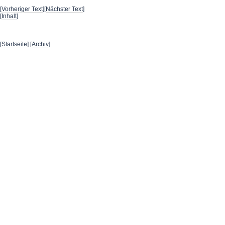
[
Vorheriger Text
][
Nächster Text
]
[
Inhalt
]
[
Startseite
] [
Archiv
]