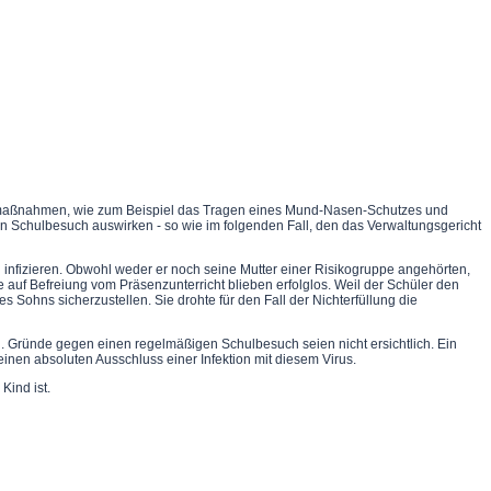
hutzmaßnahmen, wie zum Beispiel das Tragen eines Mund-Nasen-Schutzes und
n Schulbesuch auswirken - so wie im folgenden Fall, den das Verwaltungsgericht
zu infizieren. Obwohl weder er noch seine Mutter einer Risikogruppe angehörten,
uf Befreiung vom Präsenzunterricht blieben erfolglos. Weil der Schüler den
Sohns sicherzustellen. Sie drohte für den Fall der Nichterfüllung die
n. Gründe gegen einen regelmäßigen Schulbesuch seien nicht ersichtlich. Ein
inen absoluten Ausschluss einer Infektion mit diesem Virus.
Kind ist.