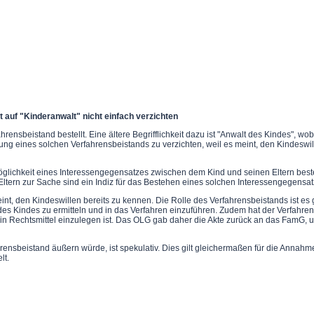
 auf "Kinderanwalt" nicht einfach verzichten
ensbeistand bestellt. Eine ältere Begrifflichkeit dazu ist "Anwalt des Kindes", wo
tellung eines solchen Verfahrensbeistands zu verzichten, weil es meint, den Kindesw
glichkeit eines Interessengegensatzes zwischen dem Kind und seinen Eltern besteht
Eltern zur Sache sind ein Indiz für das Bestehen eines solchen Interessengegensat
nt, den Kindeswillen bereits zu kennen. Die Rolle des Verfahrensbeistands ist es g
en des Kindes zu ermitteln und in das Verfahren einzuführen. Zudem hat der Verfah
 ein Rechtsmittel einzulegen ist. Das OLG gab daher die Akte zurück an das FamG,
beistand äußern würde, ist spekulativ. Dies gilt gleichermaßen für die Annahme,
lt.