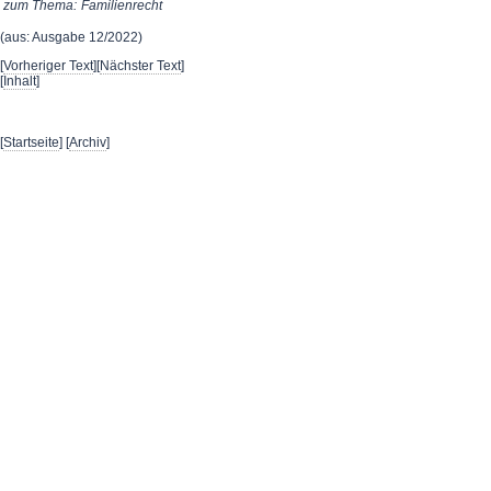
zum Thema:
Familienrecht
(aus: Ausgabe 12/2022)
[
Vorheriger Text
][
Nächster Text
]
[
Inhalt
]
[
Startseite
] [
Archiv
]