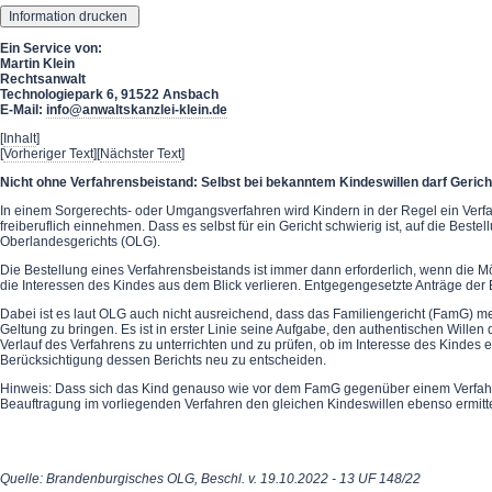
Ein Service von:
Martin Klein
Rechtsanwalt
Technologiepark 6, 91522 Ansbach
E-Mail:
info@anwaltskanzlei-klein.de
[
Inhalt
]
[
Vorheriger Text
][
Nächster Text
]
Nicht ohne Verfahrensbeistand: Selbst bei bekanntem Kindeswillen darf Gericht
In einem Sorgerechts- oder Umgangsverfahren wird Kindern in der Regel ein Verfahr
freiberuflich einnehmen. Dass es selbst für ein Gericht schwierig ist, auf die Bes
Oberlandesgerichts (OLG).
Die Bestellung eines Verfahrensbeistands ist immer dann erforderlich, wenn die Mö
die Interessen des Kindes aus dem Blick verlieren. Entgegengesetzte Anträge der 
Dabei ist es laut OLG auch nicht ausreichend, dass das Familiengericht (FamG) mei
Geltung zu bringen. Es ist in erster Linie seine Aufgabe, den authentischen Will
Verlauf des Verfahrens zu unterrichten und zu prüfen, ob im Interesse des Kindes
Berücksichtigung dessen Berichts neu zu entscheiden.
Hinweis: Dass sich das Kind genauso wie vor dem FamG gegenüber einem Verfahrens
Beauftragung im vorliegenden Verfahren den gleichen Kindeswillen ebenso ermitte
Quelle: Brandenburgisches OLG, Beschl. v. 19.10.2022 - 13 UF 148/22