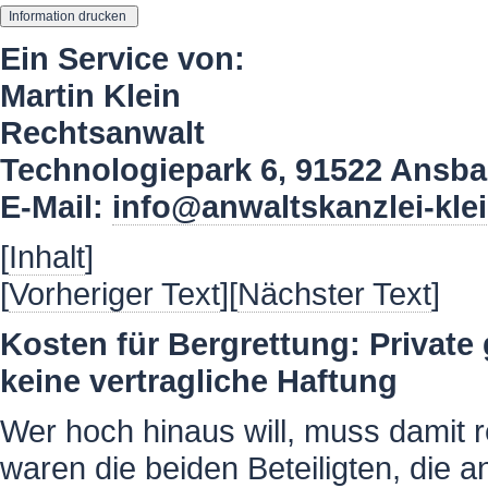
Ein Service von:
Martin Klein
Rechtsanwalt
Technologiepark 6, 91522 Ansb
E-Mail:
info@anwaltskanzlei-kle
[
Inhalt
]
[
Vorheriger Text
][
Nächster Text
]
Kosten für Bergrettung: Pri­va­te
keine ver­trag­li­che Haf­tung
Wer hoch hinaus will, muss damit re
waren die beiden Beteiligten, die 