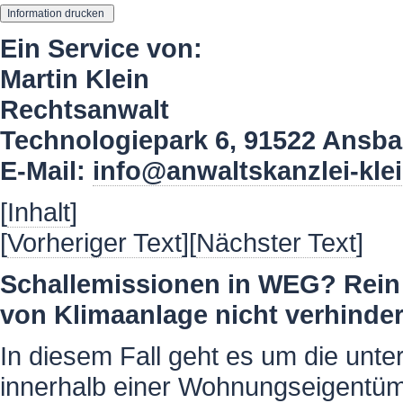
Ein Service von:
Martin Klein
Rechtsanwalt
Technologiepark 6, 91522 Ansb
E-Mail:
info@anwaltskanzlei-kle
[
Inhalt
]
[
Vorheriger Text
][
Nächster Text
]
Schallemissionen in WEG? Rei
von Klimaanlage nicht verhinde
In diesem Fall geht es um die unt
innerhalb einer Wohnungseigentü