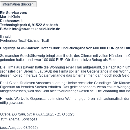
Ein Service von:
Martin Klein
Rechtsanwalt
Technologiepark 6, 91522 Ansbach
E-Mail:
info@anwaltskanzlei-klein.de
[
Inhalt
]
[
Vorheriger Text
][
Nächster Text
]
Ungültige AGB-Klausel: Trotz "Fund" und Rückgabe von 600.000 EUR geht Ent
So mancher Geschäftszweig bringt es mit sich, des Öfteren mit vollen Händen ins
gefunden hatte - und zwar 100.000 EUR. Ob dieser stolze Betrag als Finderlohn o
Die Firma aus Bayern hatte die Wohnung einer Frau aufgeräumt, die nach Köln 
sechsstelligen Bereich. Laut AGB der Firma sollten alle Gegenstände in der Wohn
dessen Kollegin heraus. Später verlangte das Unternehmen dann doch noch Geld d
Das LG sah für diesen Anspruch allerdings keine rechtliche Grundlage. Die Klaus
Eigentum an fremden Sachen erhalten. Das gelte besonders, wenn es um Wertgegen
ausgeschlossen, weil das Geld nicht "verloren" gewesen sei. Die Wohnung und ihre
Hinweis: Wertvolle Gegenstände in einer Wohnung gehören nicht automatisch der E
nötig gewesen.
Quelle: LG Köln, Urt. v. 08.05.2025 - 15 O 56/25
zum Thema:
Sonstiges
(aus: Ausgabe 08/2025)