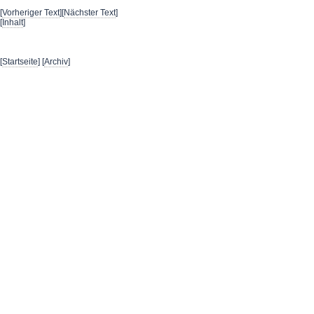
[
Vorheriger Text
][
Nächster Text
]
[
Inhalt
]
[
Startseite
] [
Archiv
]