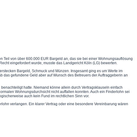
inen Teil von über 600.000 EUR Bargeld an, das sie bei einer Wohnungsauflösung
Recht eingefordert wurde, musste das Landgericht Köln (LG) bewerten.
Verstecken Bargeld, Schmuck und Münzen. Insgesamt ging es um Werte im
 gab das gefundene Geld aber auf Wunsch des Betreuers der Auftraggeberin an
benachteiligt hatte. Niemand könne allein durch Vertragsklauseln einfach
rmalen Wohnungsdurchsicht nicht auffallen konnten. Auch ein Finderlohn sei
ogischerweise auch kein Fund im rechtlichen Sinn vor.
rlohn verlangen. Ein klarer Vertrag oder eine besondere Vereinbarung wären