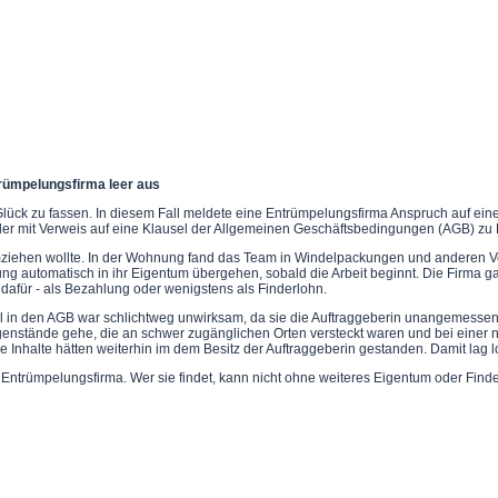
rümpelungsfirma leer aus
 Glück zu fassen. In diesem Fall meldete eine Entrümpelungsfirma Anspruch auf e
der mit Verweis auf eine Klausel der Allgemeinen Geschäftsbedingungen (AGB) zu 
umziehen wollte. In der Wohnung fand das Team in Windelpackungen und anderen 
ung automatisch in ihr Eigentum übergehen, sobald die Arbeit beginnt. Die Firma
afür - als Bezahlung oder wenigstens als Finderlohn.
el in den AGB war schlichtweg unwirksam, da sie die Auftraggeberin unangemessen 
stände gehe, die an schwer zugänglichen Orten versteckt waren und bei einer no
 Inhalte hätten weiterhin im dem Besitz der Auftraggeberin gestanden. Damit lag l
ntrümpelungsfirma. Wer sie findet, kann nicht ohne weiteres Eigentum oder Finde