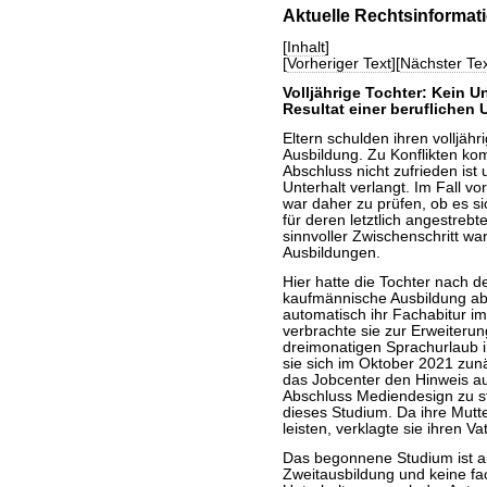
Aktuelle Rechtsinformat
[
Inhalt
]
[
Vorheriger Text
][
Nächster Tex
Volljährige Tochter: Kein U
Resultat einer beruflichen 
Eltern schulden ihren volljäh
Ausbildung. Zu Konflikten ko
Abschluss nicht zufrieden ist 
Unterhalt verlangt. Im Fall 
war daher zu prüfen, ob es si
für deren letztlich angestrebt
sinnvoller Zwischenschritt w
Ausbildungen.
Hier hatte die Tochter nach 
kaufmännische Ausbildung abs
automatisch ihr Fachabitur im
verbrachte sie zur Erweiterun
dreimonatigen Sprachurlaub i
sie sich im Oktober 2021 zun
das Jobcenter den Hinweis auf
Abschluss Mediendesign zu s
dieses Studium. Da ihre Mutte
leisten, verklagte sie ihren Vat
Das begonnene Studium ist a
Zweitausbildung und keine fa