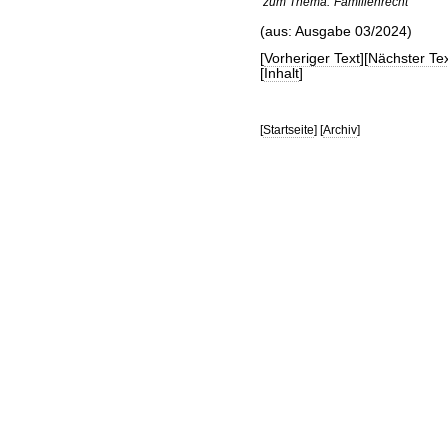
zum Thema:
Familienrecht
(aus: Ausgabe 03/2024)
[
Vorheriger Text
][
Nächster Tex
[
Inhalt
]
[
Startseite
] [
Archiv
]