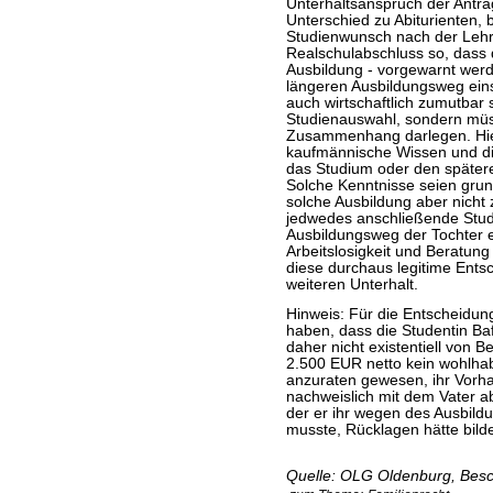
Unterhaltsanspruch der Antrag
Unterschied zu Abiturienten, 
Studienwunsch nach der Lehr
Realschulabschluss so, dass di
Ausbildung - vorgewarnt werd
längeren Ausbildungsweg ein
auch wirtschaftlich zumutbar 
Studienauswahl, sondern müs
Zusammenhang darlegen. Hier
kaufmännische Wissen und di
das Studium oder den spätere
Solche Kenntnisse seien grund
solche Ausbildung aber nicht z
jedwedes anschließende Studi
Ausbildungsweg der Tochter eh
Arbeitslosigkeit und Beratung
diese durchaus legitime Ents
weiteren Unterhalt.
Hinweis: Für die Entscheidung
haben, dass die Studentin B
daher nicht existentiell von 
2.500 EUR netto kein wohlha
anzuraten gewesen, ihr Vorh
nachweislich mit dem Vater ab
der er ihr wegen des Ausbildu
musste, Rücklagen hätte bild
Quelle: OLG Oldenburg, Besch