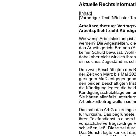
Aktuelle Rechtsinformat
[
Inhalt
]
[
Vorheriger Text
][
Nächster Tex
Arbeitszeitbetrug: Vertrag
Arbeitspflicht zieht Kündi
Wie wenig Arbeitsleistung ist
werden? Die Angestellten, di
das Arbeitsgericht Bremen (Ar
keiner Schuld bewusst. Wohl g
dabei aber nicht wirklich ihr
ein solches Zugeständnis sch
Den zwei Beschäftigten des Bü
der Zeit von März bis Mai 20
geringem Maß entgegengenom
den beiden Beschäftigten fris
die Kündigung legten die bei
Kündigungsschutzklage ein und
Sie hätten allenfalls unterdur
Arbeitszeitbetrug wollen sie 
Das sah das ArbG allerdings a
für wirksam. Das begründete 
ihren Telefondienst in einem 
vorsätzliche vertragswidrige V
schließen ließ. Diese sei durc
Das Gericht legte konkret da