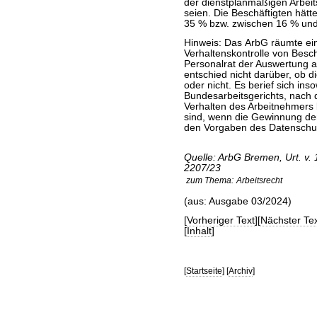
der dienstplanmäßigen Arbeit
seien. Die Beschäftigten hät
35 % bzw. zwischen 16 % und 3
Hinweis: Das ArbG räumte ein
Verhaltenskontrolle von Beschä
Personalrat der Auswertung a
entschied nicht darüber, ob 
oder nicht. Es berief sich in
Bundesarbeitsgerichts, nach d
Verhalten des Arbeitnehmers 
sind, wenn die Gewinnung der 
den Vorgaben des Datenschut
Quelle: ArbG Bremen, Urt. v.
2207/23
zum Thema:
Arbeitsrecht
(aus: Ausgabe 03/2024)
[
Vorheriger Text
][
Nächster Tex
[
Inhalt
]
[
Startseite
] [
Archiv
]