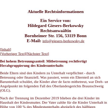
Aktuelle Rechtsinformationen
Ein Service von:
Hildegard Giesers-Berkowsky
Rechtsanwaältin
Bornheimer Str. 156, 53119 Bonn
E-Mail:
info@giesers-berkowsky.de
[
Inhalt
]
[
Vorheriger Text
][
Nächster Text
]
Bei hohem Betreuungsanteil: Mitbetreuung rechtfertigt
Herabgruppierung des Kindesunterhalts
Beide Eltern sind den Kindern zu Unterhalt verpflichtet - durch
Betreuung oder finanziell. Was passiert, wenn ein Elternteil an sich
Barunterhalt schuldet, die Kinder aber de facto mitbetreut, war Dreh- u
Angelpunkt im folgenden Fall des Oberlandesgerichts Braunschweig
(OLG).
Nach der Trennung im Dezember 2019 blieben die drei Kinder im
Haushalt der Kindesmutter. Der Vater zahlte für die Kinder Unterhalt in
Höhe von 100 % des Mindestunterhalts abzüglich des hälftigen