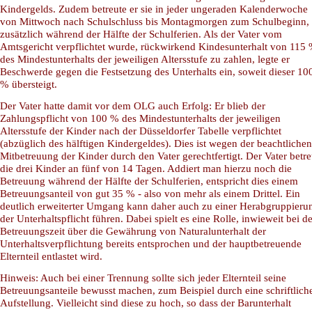
Kindergelds. Zudem betreute er sie in jeder ungeraden Kalenderwoche
von Mittwoch nach Schulschluss bis Montagmorgen zum Schulbeginn,
zusätzlich während der Hälfte der Schulferien. Als der Vater vom
Amtsgericht verpflichtet wurde, rückwirkend Kindesunterhalt von 115
des Mindestunterhalts der jeweiligen Altersstufe zu zahlen, legte er
Beschwerde gegen die Festsetzung des Unterhalts ein, soweit dieser 10
% übersteigt.
Der Vater hatte damit vor dem OLG auch Erfolg: Er blieb der
Zahlungspflicht von 100 % des Mindestunterhalts der jeweiligen
Altersstufe der Kinder nach der Düsseldorfer Tabelle verpflichtet
(abzüglich des hälftigen Kindergeldes). Dies ist wegen der beachtlichen
Mitbetreuung der Kinder durch den Vater gerechtfertigt. Der Vater betre
die drei Kinder an fünf von 14 Tagen. Addiert man hierzu noch die
Betreuung während der Hälfte der Schulferien, entspricht dies einem
Betreuungsanteil von gut 35 % - also von mehr als einem Drittel. Ein
deutlich erweiterter Umgang kann daher auch zu einer Herabgruppieru
der Unterhaltspflicht führen. Dabei spielt es eine Rolle, inwieweit bei de
Betreuungszeit über die Gewährung von Naturalunterhalt der
Unterhaltsverpflichtung bereits entsprochen und der hauptbetreuende
Elternteil entlastet wird.
Hinweis: Auch bei einer Trennung sollte sich jeder Elternteil seine
Betreuungsanteile bewusst machen, zum Beispiel durch eine schriftlich
Aufstellung. Vielleicht sind diese zu hoch, so dass der Barunterhalt