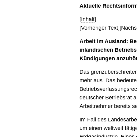
Aktuelle Rechtsinfor
[
Inhalt
]
[
Vorheriger Text
][
Nächst
Arbeit im Ausland: Be
inländischen Betriebs 
Kündigungen anzuhö
Das grenzüberschreiten
mehr aus. Das bedeutet
Betriebsverfassungsre
deutscher Betriebsrat 
Arbeitnehmer bereits se
Im Fall des Landesarbe
um einen weltweit täti
Erdgasindustrie. Eines