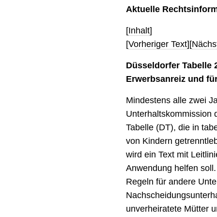
Aktuelle Rechtsinfor
[
Inhalt
]
[
Vorheriger Text
][
Nächst
Düsseldorfer Tabelle
Erwerbsanreiz und fü
Mindestens alle zwei Ja
Unterhaltskommission 
Tabelle (DT), die in ta
von Kindern getrenntleb
wird ein Text mit Leitlin
Anwendung helfen soll.
Regeln für andere Unte
Nachscheidungsunterhalt
unverheiratete Mütter u