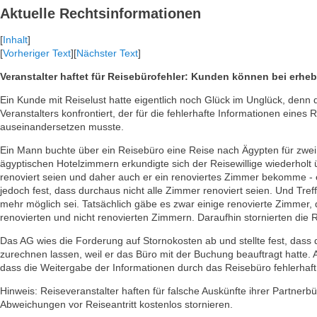
Aktuelle Rechtsinformationen
[
Inhalt
]
[
Vorheriger Text
][
Nächster Text
]
Veranstalter haftet für Reisebürofehler: Kunden können bei erhe
Ein Kunde mit Reiselust hatte eigentlich noch Glück im Unglück, denn 
Veranstalters konfrontiert, der für die fehlerhafte Informationen eine
auseinandersetzen musste.
Ein Mann buchte über ein Reisebüro eine Reise nach Ägypten für zwei 
ägyptischen Hotelzimmern erkundigte sich der Reisewillige wiederholt
renoviert seien und daher auch er ein renoviertes Zimmer bekomme - 
jedoch fest, dass durchaus nicht alle Zimmer renoviert seien. Und Tref
mehr möglich sei. Tatsächlich gäbe es zwar einige renovierte Zimmer,
renovierten und nicht renovierten Zimmern. Daraufhin stornierten die
Das AG wies die Forderung auf Stornokosten ab und stellte fest, dass
zurechnen lassen, weil er das Büro mit der Buchung beauftragt hatte. A
dass die Weitergabe der Informationen durch das Reisebüro fehlerhaft 
Hinweis: Reiseveranstalter haften für falsche Auskünfte ihrer Partner
Abweichungen vor Reiseantritt kostenlos stornieren.