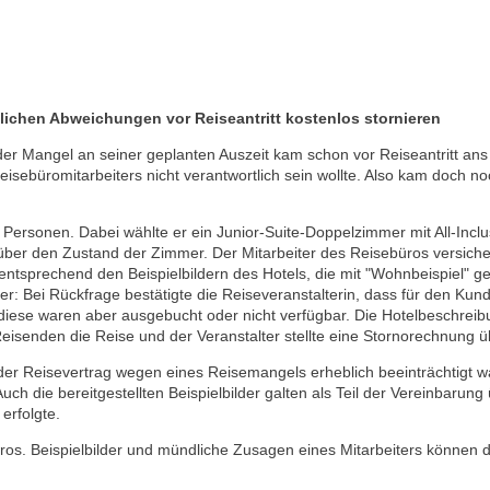
blichen Abweichungen vor Reiseantritt kostenlos stornieren
der Mangel an seiner geplanten Auszeit kam schon vor Reiseantritt ans
s Reisebüromitarbeiters nicht verantwortlich sein wollte. Also kam doch
Personen. Dabei wählte er ein Junior-Suite-Doppelzimmer mit All-Incl
 über den Zustand der Zimmer. Der Mitarbeiter des Reisebüros versich
entsprechend den Beispielbildern des Hotels, die mit "Wohnbeispiel" 
fer: Bei Rückfrage bestätigte die Reiseveranstalterin, dass für den Ku
 diese waren aber ausgebucht oder nicht verfügbar. Die Hotelbeschrei
 Reisenden die Reise und der Veranstalter stellte eine Stornorechnung
 der Reisevertrag wegen eines Reisemangels erheblich beeinträchtigt w
uch die bereitgestellten Beispielbilder galten als Teil der Vereinbaru
erfolgte.
büros. Beispielbilder und mündliche Zusagen eines Mitarbeiters können