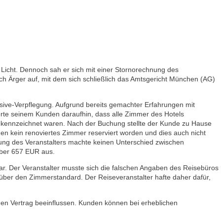
 Licht. Dennoch sah er sich mit einer Stornorechnung des
 noch Ärger auf, mit dem sich schließlich das Amtsgericht München (AG)
usive-Verpflegung. Aufgrund bereits gemachter Erfahrungen mit
erte seinem Kunden daraufhin, dass alle Zimmer des Hotels
gekennzeichnet waren. Nach der Buchung stellte der Kunde zu Hause
nden kein renoviertes Zimmer reserviert worden und dies auch nicht
bung des Veranstalters machte keinen Unterschied zwischen
 über 657 EUR aus.
ar. Der Veranstalter musste sich die falschen Angaben des Reisebüros
ng über den Zimmerstandard. Der Reiseveranstalter hafte daher dafür,
 den Vertrag beeinflussen. Kunden können bei erheblichen