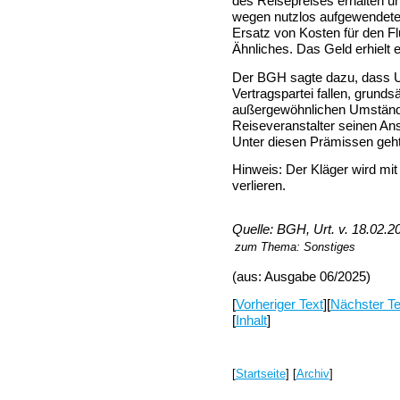
des Reisepreises erhalten u
wegen nutzlos aufgewendeter
Ersatz von Kosten für den F
Ähnliches. Das Geld erhielt er
Der BGH sagte dazu, dass Um
Vertragspartei fallen, grunds
außergewöhnlichen Umstände
Reiseveranstalter seinen Ans
Unter diesen Prämissen geht 
Hinweis: Der Kläger wird mit
verlieren.
Quelle: BGH, Urt. v. 18.02.2
zum Thema:
Sonstiges
(aus: Ausgabe 06/2025)
[
Vorheriger Text
][
Nächster Te
[
Inhalt
]
[
Startseite
] [
Archiv
]