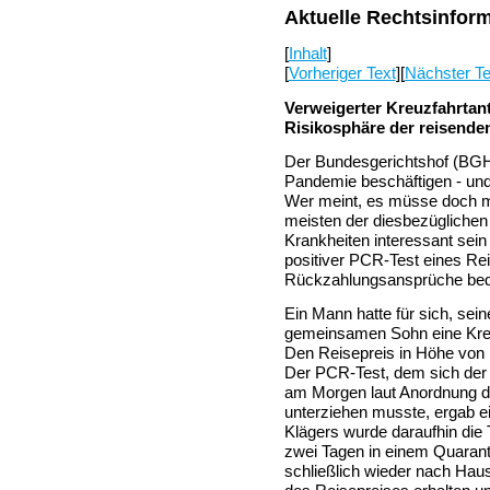
Aktuelle Rechtsinfor
[
Inhalt
]
[
Vorheriger Text
][
Nächster Te
Verweigerter Kreuzfahrtant
Risikosphäre der reisenden
Der Bundesgerichtshof (BGH)
Pandemie beschäftigen - und 
Wer meint, es müsse doch ma
meisten der diesbezüglichen
Krankheiten interessant sein
positiver PCR-Test eines Re
Rückzahlungsansprüche bed
Ein Mann hatte für sich, sei
gemeinsamen Sohn eine Kreuz
Den Reisepreis in Höhe von 1
Der PCR-Test, dem sich der
am Morgen laut Anordnung d
unterziehen musste, ergab ei
Klägers wurde daraufhin die
zwei Tagen in einem Quarantä
schließlich wieder nach Hau