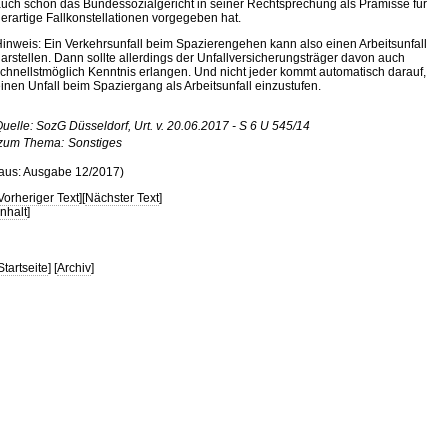
uch schon das Bundessozialgericht in seiner Rechtsprechung als Prämisse für
erartige Fallkonstellationen vorgegeben hat.
inweis: Ein Verkehrsunfall beim Spazierengehen kann also einen Arbeitsunfall
arstellen. Dann sollte allerdings der Unfallversicherungsträger davon auch
chnellstmöglich Kenntnis erlangen. Und nicht jeder kommt automatisch darauf,
inen Unfall beim Spaziergang als Arbeitsunfall einzustufen.
uelle: SozG Düsseldorf, Urt. v. 20.06.2017 - S 6 U 545/14
zum Thema:
Sonstiges
aus: Ausgabe 12/2017)
Vorheriger Text
][
Nächster Text
]
Inhalt
]
Startseite
] [
Archiv
]