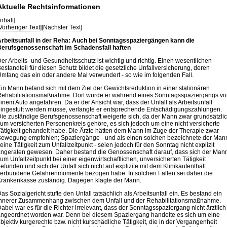
Aktuelle Rechtsinformationen
Inhalt
]
Vorheriger Text
][
Nächster Text
]
rbeitsunfall in der Reha: Auch bei Sonntagsspaziergängen kann die
erufsgenossenschaft im Schadensfall haften
er Arbeits- und Gesundheitsschutz ist wichtig und richtig. Einen wesentlichen
estandteil für diesen Schutz bildet die gesetzliche Unfallversicherung, deren
mfang das ein oder andere Mal verwundert - so wie im folgenden Fall.
in Mann befand sich mit dem Ziel der Gewichtsreduktion in einer stationären
ehabilitationsmaßnahme. Dort wurde er während eines Sonntagsspaziergangs vo
inem Auto angefahren. Da er der Ansicht war, dass der Unfall als Arbeitsunfall
ingestuft werden müsse, verlangte er entsprechende Entschädigungszahlungen.
ie zuständige Berufsgenossenschaft weigerte sich, da der Mann zwar grundsätzli
um versicherten Personenkreis gehöre, es sich jedoch um eine nicht versicherte
ätigkeit gehandelt habe. Die Ärzte hätten dem Mann im Zuge der Therapie zwar
ewegung empfohlen; Spaziergänge - und als einen solchen bezeichnete der Man
eine Tätigkeit zum Unfallzeitpunkt - seien jedoch für den Sonntag nicht explizit
ngeraten gewesen. Daher bestand die Genossenschaft darauf, dass sich der Man
um Unfallzeitpunkt bei einer eigenwirtschaftlichen, unversicherten Tätigkeit
efunden und sich der Unfall sich nicht auf explizite mit dem Klinikaufenthalt
erbundene Gefahrenmomente bezogen habe. In solchen Fällen sei daher die
rankenkasse zuständig. Dagegen klagte der Mann.
as Sozialgericht stufte den Unfall tatsächlich als Arbeitsunfall ein. Es bestand ein
nnerer Zusammenhang zwischen dem Unfall und der Rehabilitationsmaßnahme.
abei war es für die Richter irrelevant, dass der Sonntagsspaziergang nicht ärztlich
ngeordnet worden war. Denn bei diesem Spaziergang handelte es sich um eine
bjektiv kurgerechte bzw. nicht kurschädliche Tätigkeit, die in der Vergangenheit