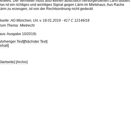
inweis: Der Vermieter muss also keinen absichtlich hervorgerufenen Lärm dulden.
as ist ein richtiges und wichtiges Signal gegen Lärm im Mietshaus. Aus Rache
ärm zu erzeugen, ist von der Rechtsordnung nicht gedeckt.
uelle: AG München, Urt. v. 18.01.2019 - 417 C 12146/18
zum Thema:
Mietrecht
aus: Ausgabe 10/2019)
Vorheriger Text
][
Nächster Text
]
Inhalt
]
Startseite
] [
Archiv
]