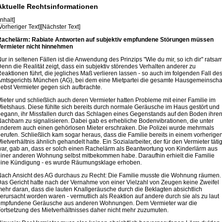
Aktuelle Rechtsinformationen
Inhalt
]
Vorheriger Text
][
Nächster Text
]
achelärm: Rabiate Antworten auf subjektiv empfundene Störungen müssen
ermieter nicht hinnehmen
ur in seltenen Fällen ist die Anwendung des Prinzips "Wie du mir, so ich dir" ratsam
enn die Realität zeigt, dass ein subjektiv störendes Verhalten anderer zu
eaktionen führt, die jegliches Maß verlieren lassen - so auch im folgenden Fall de
mtsgerichts München (AG), bei dem eine Mietpartei die gesamte Hausgemeinscha
ebst Vermieter gegen sich aufbrachte.
ieter und schließlich auch deren Vermieter hatten Probleme mit einer Familie im
ietshaus. Diese fühlte sich bereits durch normale Geräusche im Haus gestört und
egann, ihr Missfallen durch das Schlagen eines Gegenstands auf den Boden ihre
achbarn zu signalisieren. Dabei gab es erhebliche Bodenvibrationen, die unter
nderem auch einen gehörlosen Mieter erschraken. Die Polizei wurde mehrmals
erufen. Schließlich kam sogar heraus, dass die Familie bereits in einem vorherige
ietverhältnis ähnlich gehandelt hatte. Ein Sozialarbeiter, der für den Vermieter täti
ar, gab an, dass er solch einen Rachelärm als Beantwortung von Kinderlärm aus
iner anderen Wohnung selbst mitbekommen habe. Daraufhin erhielt die Familie
ine Kündigung - es wurde Räumungsklage erhoben.
ach Ansicht des AG durchaus zu Recht: Die Familie musste die Wohnung räumen.
as Gericht hatte nach der Vernahme von einer Vielzahl von Zeugen keine Zweifel
ehr daran, dass die lauten Knallgeräusche durch die Beklagten absichtlich
erursacht worden waren - vermutlich als Reaktion auf andere durch sie als zu laut
mpfundene Geräusche aus anderen Wohnungen. Dem Vermieter war die
ortsetzung des Mietverhältnisses daher nicht mehr zuzumuten.