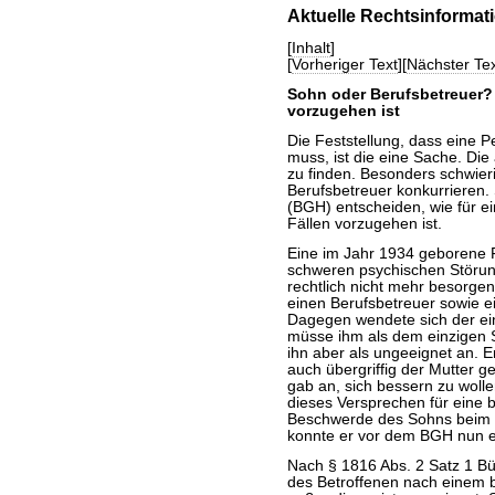
Aktuelle Rechtsinformat
[
Inhalt
]
[
Vorheriger Text
][
Nächster Tex
Sohn oder Berufsbetreuer? 
vorzugehen ist
Die Feststellung, dass eine P
muss, ist die eine Sache. Die
zu finden. Besonders schwier
Berufsbetreuer konkurrieren. 
(BGH) entscheiden, wie für ei
Fällen vorzugehen ist.
Eine im Jahr 1934 geborene F
schweren psychischen Störun
rechtlich nicht mehr besorge
einen Berufsbetreuer sowie e
Dagegen wendete sich der ei
müsse ihm als dem einzigen 
ihn aber als ungeeignet an. E
auch übergriffig der Mutter 
gab an, sich bessern zu wolle
dieses Versprechen für eine 
Beschwerde des Sohns beim La
konnte er vor dem BGH nun e
Nach § 1816 Abs. 2 Satz 1 
des Betroffenen nach einem 