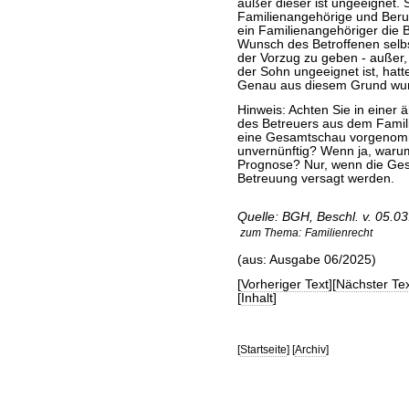
außer dieser ist ungeeignet. 
Familienangehörige und Beru
ein Familienangehöriger die
Wunsch des Betroffenen selb
der Vorzug zu geben - außer, 
der Sohn ungeeignet ist, hatte
Genau aus diesem Grund wurd
Hinweis: Achten Sie in einer 
des Betreuers aus dem Famili
eine Gesamtschau vorgenomm
unvernünftig? Wenn ja, warum?
Prognose? Nur, wenn die Gesa
Betreuung versagt werden.
Quelle: BGH, Beschl. v. 05.03
zum Thema:
Familienrecht
(aus: Ausgabe 06/2025)
[
Vorheriger Text
][
Nächster Tex
[
Inhalt
]
[
Startseite
] [
Archiv
]