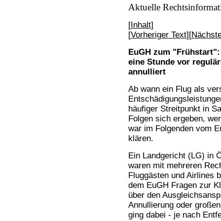
Aktuelle Rechtsinformat
[
Inhalt
]
[
Vorheriger Text
][
Nächste
EuGH zum "Frühstart": 
eine Stunde vor regulär
annulliert
Ab wann ein Flug als ver
Entschädigungsleistunge
häufiger Streitpunkt in 
Folgen sich ergeben, wen
war im Folgenden vom E
klären.
Ein Landgericht (LG) in 
waren mit mehreren Rech
Fluggästen und Airlines b
dem EuGH Fragen zur Kl
über den Ausgleichsansp
Annullierung oder großen
ging dabei - je nach Ent