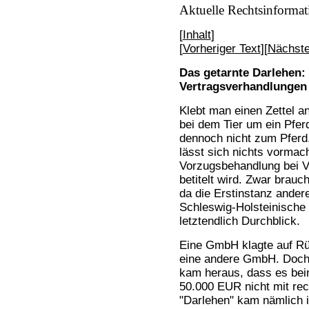
Aktuelle Rechtsinformat
[
Inhalt
]
[
Vorheriger Text
][
Nächste
Das getarnte Darlehen
Vertragsverhandlungen 
Klebt man einen Zettel a
bei dem Tier um ein Pfer
dennoch nicht zum Pferd
lässt sich nichts vormac
Vorzugsbehandlung bei V
betitelt wird. Zwar brauch
da die Erstinstanz ander
Schleswig-Holsteinische
letztendlich Durchblick.
Eine GmbH klagte auf Rü
eine andere GmbH. Doch 
kam heraus, dass es bei
50.000 EUR nicht mit re
"Darlehen" kam nämlich