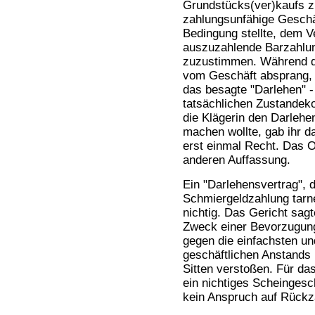
Grundstücks(ver)kaufs z
zahlungsunfähige Geschä
Bedingung stellte, dem V
auszuzahlende Barzahlu
zuzustimmen. Während da
vom Geschäft absprang, e
das besagte "Darlehen" -
tatsächlichen Zustande
die Klägerin den Darleh
machen wollte, gab ihr d
erst einmal Recht. Das 
anderen Auffassung.
Ein "Darlehensvertrag", d
Schmiergeldzahlung tarnen
nichtig. Das Gericht sa
Zweck einer Bevorzugung
gegen die einfachsten u
geschäftlichen Anstands
Sitten verstoßen. Für da
ein nichtiges Scheingesc
kein Anspruch auf Rückz