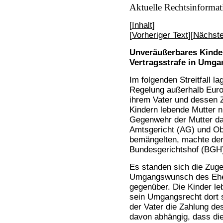
Aktuelle Rechtsinformat
[
Inhalt
]
[
Vorheriger Text
][
Nächste
Unveräußerbares Kinde
Vertragsstrafe in Umga
Im folgenden Streitfall la
Regelung außerhalb Eur
ihrem Vater und dessen Z
Kindern lebende Mutter n
Gegenwehr der Mutter da
Amtsgericht (AG) und Ob
bemängelten, machte de
Bundesgerichtshof (BGH)
Es standen sich die Zuge
Umgangswunsch des Ehe
gegenüber. Die Kinder leb
sein Umgangsrecht dort 
der Vater die Zahlung de
davon abhängig, dass d