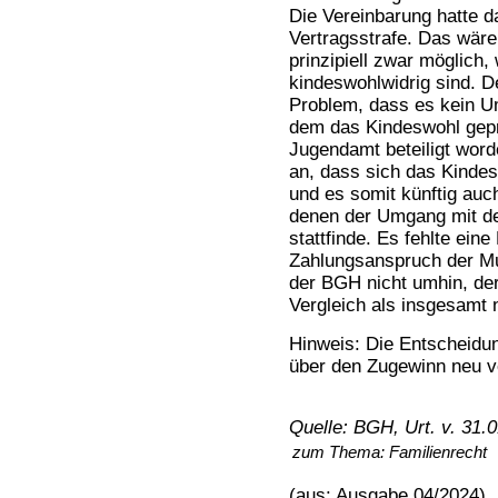
Die Vereinbarung hatte d
Vertragsstrafe. Das wäre
prinzipiell zwar möglich, 
kindeswohlwidrig sind. 
Problem, dass es kein U
dem das Kindeswohl geprü
Jugendamt beteiligt wor
an, dass sich das Kinde
und es somit künftig au
denen der Umgang mit de
stattfinde. Es fehlte ei
Zahlungsanspruch der Mu
der BGH nicht umhin, der
Vergleich als insgesamt n
Hinweis: Die Entscheidu
über den Zugewinn neu v
Quelle: BGH, Urt. v. 31.
zum Thema:
Familienrecht
(aus: Ausgabe 04/2024)