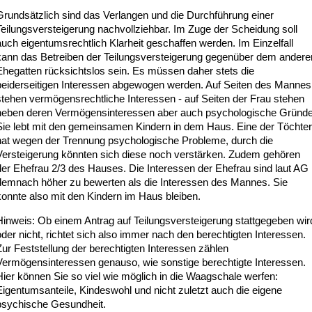
Grundsätzlich sind das Verlangen und die Durchführung einer
Teilungsversteigerung nachvollziehbar. Im Zuge der Scheidung soll
auch eigentumsrechtlich Klarheit geschaffen werden. Im Einzelfall
kann das Betreiben der Teilungsversteigerung gegenüber dem andere
Ehegatten rücksichtslos sein. Es müssen daher stets die
beiderseitigen Interessen abgewogen werden. Auf Seiten des Mannes
stehen vermögensrechtliche Interessen - auf Seiten der Frau stehen
neben deren Vermögensinteressen aber auch psychologische Gründe
Sie lebt mit den gemeinsamen Kindern in dem Haus. Eine der Töchter
hat wegen der Trennung psychologische Probleme, durch die
Versteigerung könnten sich diese noch verstärken. Zudem gehören
der Ehefrau 2/3 des Hauses. Die Interessen der Ehefrau sind laut AG
demnach höher zu bewerten als die Interessen des Mannes. Sie
konnte also mit den Kindern im Haus bleiben.
Hinweis: Ob einem Antrag auf Teilungsversteigerung stattgegeben wir
der nicht, richtet sich also immer nach den berechtigten Interessen.
Zur Feststellung der berechtigten Interessen zählen
Vermögensinteressen genauso, wie sonstige berechtigte Interessen.
Hier können Sie so viel wie möglich in die Waagschale werfen:
Eigentumsanteile, Kindeswohl und nicht zuletzt auch die eigene
psychische Gesundheit.