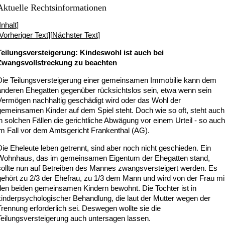
Aktuelle Rechtsinformationen
Inhalt
]
Vorheriger Text
][
Nächster Text
]
Teilungsversteigerung: Kindeswohl ist auch bei
Zwangsvollstreckung zu beachten
Die Teilungsversteigerung einer gemeinsamen Immobilie kann dem
anderen Ehegatten gegenüber rücksichtslos sein, etwa wenn sein
Vermögen nachhaltig geschädigt wird oder das Wohl der
gemeinsamen Kinder auf dem Spiel steht. Doch wie so oft, steht auch
n solchen Fällen die gerichtliche Abwägung vor einem Urteil - so auch
im Fall vor dem Amtsgericht Frankenthal (AG).
Die Eheleute leben getrennt, sind aber noch nicht geschieden. Ein
Wohnhaus, das im gemeinsamen Eigentum der Ehegatten stand,
sollte nun auf Betreiben des Mannes zwangsversteigert werden. Es
gehört zu 2/3 der Ehefrau, zu 1/3 dem Mann und wird von der Frau mi
den beiden gemeinsamen Kindern bewohnt. Die Tochter ist in
kinderpsychologischer Behandlung, die laut der Mutter wegen der
Trennung erforderlich sei. Deswegen wollte sie die
Teilungsversteigerung auch untersagen lassen.