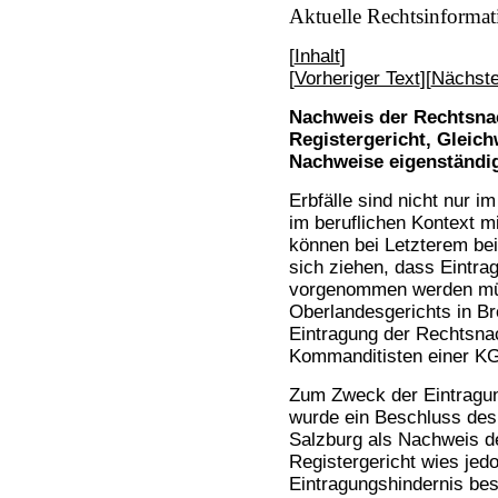
Aktuelle Rechtsinformat
[
Inhalt
]
[
Vorheriger Text
][
Nächste
Nachweis der Rechtsnac
Registergericht, Gleich
Nachweise eigenständig
Erbfälle sind nicht nur i
im beruflichen Kontext 
können bei Letzterem bei
sich ziehen, dass Eintra
vorgenommen werden müs
Oberlandesgerichts in B
Eintragung der Rechtsna
Kommanditisten einer KG
Zum Zweck der Eintragun
wurde ein Beschluss des 
Salzburg als Nachweis de
Registergericht wies jedo
Eintragungshindernis bes