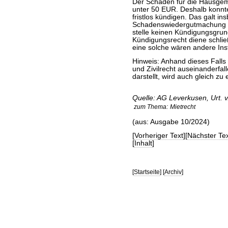
Der Schaden für die Hausgeme
unter 50 EUR. Deshalb konnte
fristlos kündigen. Das galt in
Schadenswiedergutmachung an
stelle keinen Kündigungsgrun
Kündigungsrecht diene schließ
eine solche wären andere Ins
Hinweis: Anhand dieses Falls 
und Zivilrecht auseinanderfall
darstellt, wird auch gleich z
Quelle: AG Leverkusen, Urt. 
zum Thema:
Mietrecht
(aus: Ausgabe 10/2024)
[
Vorheriger Text
][
Nächster Tex
[
Inhalt
]
[
Startseite
] [
Archiv
]