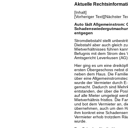
Aktuelle Rechtsinformat
[
Inhalt
]
[
Vorheriger Text
][
Nächster Tex
Auto lädt Allgemeinstrom: 
Schadenswiedergutmachung
entgegen
Stromdiebstahl stellt unbestrit
Diebstahl aber auch gleich zu
Mietverhältnisses führen kann
Befugnis mit dem Strom des V
Amtsgericht Leverkusen (AG)
Hier ging es um eine dreiköpf
ersten Obergeschoss nebst d
neben dem Haus. Die Familie 
über eine Allgemeinstromste
wurde der Vermieter durch E
gemacht. Dadurch sind Mehrk
entstanden, der über die Posi
auf alle Mieter umgelegt werd
Mietverhältnis fristlos. Die F
und bot dem Vermieter an, di
übernehmen, auch um den Hau
ihm konkret eine Schadenser
Vermieter erhob trotzdem Rä
wurde.