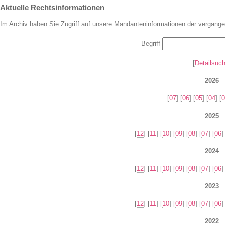
Aktuelle Rechtsinformationen
Im Archiv haben Sie Zugriff auf unsere Mandanteninformationen der vergange
Begriff
[
Detailsuc
2026
[
07
] [
06
] [
05
] [
04
] [
0
2025
[
12
] [
11
] [
10
] [
09
] [
08
] [
07
] [
06
]
2024
[
12
] [
11
] [
10
] [
09
] [
08
] [
07
] [
06
]
2023
[
12
] [
11
] [
10
] [
09
] [
08
] [
07
] [
06
]
2022