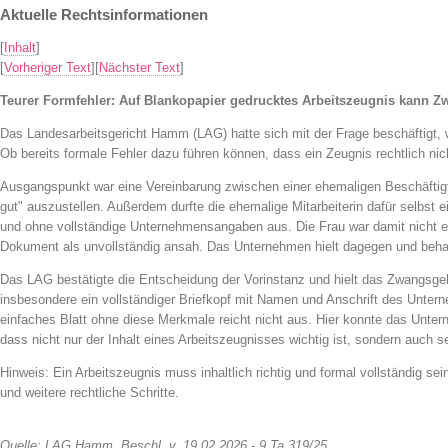
Aktuelle Rechtsinformationen
[
Inhalt
]
[
Vorheriger Text
][
Nächster Text
]
Teurer Formfehler: Auf Blankopapier gedrucktes Arbeitszeugnis kann Z
Das Landesarbeitsgericht Hamm (LAG) hatte sich mit der Frage beschäftigt, w
Ob bereits formale Fehler dazu führen können, dass ein Zeugnis rechtlich nich
Ausgangspunkt war eine Vereinbarung zwischen einer ehemaligen Beschäftigten
gut" auszustellen. Außerdem durfte die ehemalige Mitarbeiterin dafür selbst 
und ohne vollständige Unternehmensangaben aus. Die Frau war damit nicht ei
Dokument als unvollständig ansah. Das Unternehmen hielt dagegen und behaup
Das LAG bestätigte die Entscheidung der Vorinstanz und hielt das Zwangsge
insbesondere ein vollständiger Briefkopf mit Namen und Anschrift des Unter
einfaches Blatt ohne diese Merkmale reicht nicht aus. Hier konnte das Unter
dass nicht nur der Inhalt eines Arbeitszeugnisses wichtig ist, sondern auch 
Hinweis: Ein Arbeitszeugnis muss inhaltlich richtig und formal vollständig s
und weitere rechtliche Schritte.
Quelle: LAG Hamm, Beschl. v. 19.02.2026 - 9 Ta 319/25