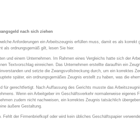
wangsgeld nach sich ziehen
elche Anforderungen ein Arbeitszeugnis erfüllen muss, damit es als korrekt g
t als ordnungsgemäß gilt, lesen Sie hier.
 und einem Unternehmen. Im Rahmen eines Vergleichs hatte sich der Arbeitgeb
einen Textvorschlag einreichen. Das Unternehmen erstellte daraufhin ein Zeug
nverstanden und setzte die Zwangsvollstreckung durch, um ein korrektes Zeug
tete später, ein ordnungsgemäßes Zeugnis erstellt zu haben, was die ehemali
ld für gerechtfertigt. Nach Auffassung des Gerichts musste das Arbeitszeug
nehmens. Wenn ein Arbeitgeber im Geschäftsverkehr normalerweise eigenes Fi
nehmen zudem nicht nachweisen, ein korrektes Zeugnis tatsächlich übergeben 
seine äußere Gestaltung.
ein. Fehlt der Firmenbriefkopf oder wird kein übliches Geschäftspapier verwe