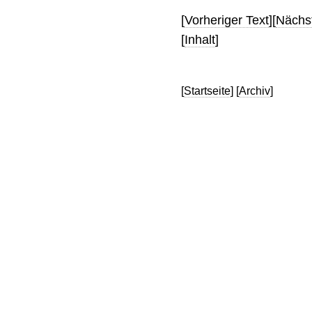
[
Vorheriger Text
][
Nächst
[
Inhalt
]
[
Startseite
] [
Archiv
]