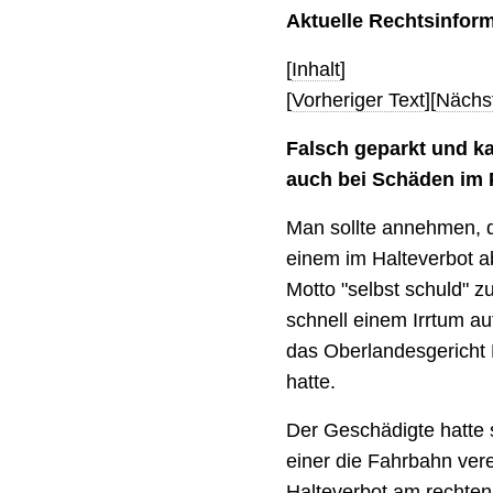
Aktuelle Rechtsinfor
[
Inhalt
]
[
Vorheriger Text
][
Nächst
Falsch geparkt und ka
auch bei Schäden im P
Man sollte annehmen, d
einem im Halteverbot a
Motto "selbst schuld" z
schnell einem Irrtum auf
das Oberlandesgericht 
hatte.
Der Geschädigte hatte 
einer die Fahrbahn ver
Halteverbot am rechten