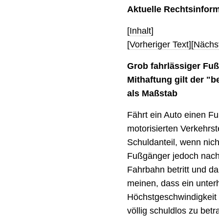
Aktuelle Rechtsinfor
[
Inhalt
]
[
Vorheriger Text
][
Nächst
Grob fahrlässiger Fuß
Mithaftung gilt der "
als Maßstab
Fährt ein Auto einen Fu
motorisierten Verkehrs
Schuldanteil, wenn nic
Fußgänger jedoch nacht
Fahrbahn betritt und 
meinen, dass ein unter
Höchstgeschwindigkeit 
völlig schuldlos zu betr