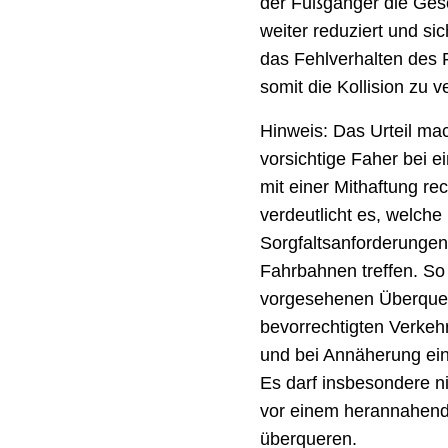
der Fußgänger die Gesc
weiter reduziert und sic
das Fehlverhalten des 
somit die Kollision zu 
Hinweis: Das Urteil mach
vorsichtige Faher bei e
mit einer Mithaftung r
verdeutlicht es, welch
Sorgfaltsanforderunge
Fahrbahnen treffen. So
vorgesehenen Überquer
bevorrechtigten Verke
und bei Annäherung ei
Es darf insbesondere n
vor einem herannahend
überqueren.