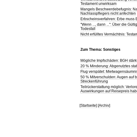
Testament unwirksam
Mangels Beschwerdebefugnis: Na
Nachlasspflegers nicht anfechten
Erbscheinsverfahren: Erbe muss 
"Wenn ..., dann ...": Über die Gül
Todesfall
Nicht erfülltes Vermächtnis: Testa
Zum Thema: Sonstiges
Mögliche Impfschäden: BGH stärkt 
20 % Minderung: Abgenutztes stat
Flug verspätet: Mietwagensäumni
50 % Mitverschulden: Augen auf be
Streckenführung
Teilrückerstattung möglich: Verl
Auswirkungen auf Reisepreis ha
[
Startseite
] [
Archiv
]