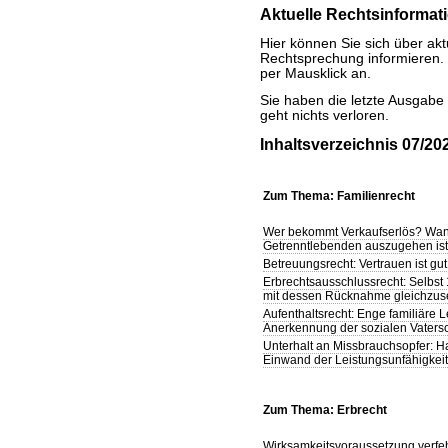
Aktuelle Rechtsinformat
Hier können Sie sich über ak
Rechtsprechung informieren. 
per Mausklick an.
Sie haben die letzte Ausgabe
geht nichts verloren.
Inhaltsverzeichnis 07/20
Zum Thema: Familienrecht
Wer bekommt Verkaufserlös? Wann
Getrenntlebenden auszugehen ist
Betreuungsrecht: Vertrauen ist gut,
Erbrechtsausschlussrecht: Selbst
mit dessen Rücknahme gleichzus
Aufenthaltsrecht: Enge familiäre 
Anerkennung der sozialen Vatersc
Unterhalt an Missbrauchsopfer: Ha
Einwand der Leistungsunfähigkeit
Zum Thema: Erbrecht
Wirksamkeitsvoraussetzung verfehlt