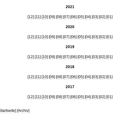
2021
[
12
] [
11
] [
10
] [
09
] [
08
] [
07
] [
06
] [
05
] [
04
] [
03
] [
02
] [
01
]
2020
[
12
] [
11
] [
10
] [
09
] [
08
] [
07
] [
06
] [
05
] [
04
] [
03
] [
02
] [
01
]
2019
[
12
] [
11
] [
10
] [
09
] [
08
] [
07
] [
06
] [
05
] [
04
] [
03
] [
02
] [
01
]
2018
[
12
] [
11
] [
10
] [
09
] [
08
] [
07
] [
06
] [
05
] [
04
] [
03
] [
02
] [
01
]
2017
[
12
] [
11
] [
10
] [
09
] [
08
] [
07
] [
06
] [
05
] [
04
] [
03
] [
02
] [
01
]
Startseite
] [
Archiv
]