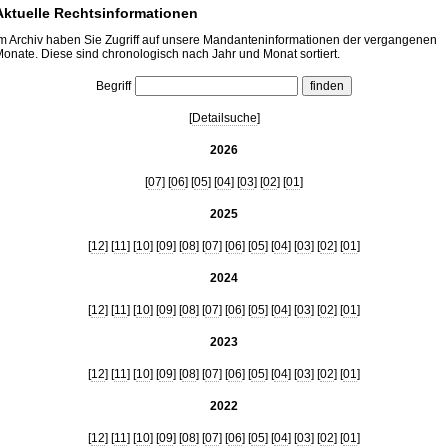
Aktuelle Rechtsinformationen
m Archiv haben Sie Zugriff auf unsere Mandanteninformationen der vergangenen
onate. Diese sind chronologisch nach Jahr und Monat sortiert.
Begriff
[
Detailsuche
]
2026
[
07
] [
06
] [
05
] [
04
] [
03
] [
02
] [
01
]
2025
[
12
] [
11
] [
10
] [
09
] [
08
] [
07
] [
06
] [
05
] [
04
] [
03
] [
02
] [
01
]
2024
[
12
] [
11
] [
10
] [
09
] [
08
] [
07
] [
06
] [
05
] [
04
] [
03
] [
02
] [
01
]
2023
[
12
] [
11
] [
10
] [
09
] [
08
] [
07
] [
06
] [
05
] [
04
] [
03
] [
02
] [
01
]
2022
[
12
] [
11
] [
10
] [
09
] [
08
] [
07
] [
06
] [
05
] [
04
] [
03
] [
02
] [
01
]