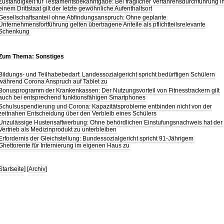
Zuständigkeit für Testamentsbekanntgabe: Bei fraglicher Verfahrensdurchführung i
einem Drittstaat gilt der letzte gewöhnliche Aufenthaltsort
Gesellschaftsanteil ohne Abfindungsanspruch: Ohne geplante
Unternehmensfortführung gelten übertragene Anteile als pflichtteilsrelevante
Schenkung
Zum Thema: Sonstiges
Bildungs- und Teilhabebedarf: Landessozialgericht spricht bedürftigen Schülern
während Corona Anspruch auf Tablet zu
Bonusprogramm der Krankenkassen: Der Nutzungsvorteil von Fitnesstrackern gilt
auch bei entsprechend funktionsfähigen Smartphones
Schulsuspendierung und Corona: Kapazitätsprobleme entbinden nicht von der
zeitnahen Entscheidung über den Verbleib eines Schülers
Unzulässige Hustensaftwerbung: Ohne behördlichen Einstufungsnachweis hat der
Vertrieb als Medizinprodukt zu unterbleiben
Erfordernis der Gleichstellung: Bundessozialgericht spricht 91-Jährigem
Ghettorente für Internierung im eigenen Haus zu
Startseite
] [
Archiv
]