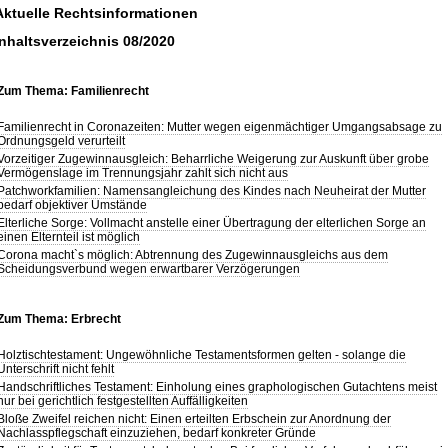
Aktuelle Rechtsinformationen
Inhaltsverzeichnis 08/2020
Zum Thema: Familienrecht
Familienrecht in Coronazeiten: Mutter wegen eigenmächtiger Umgangsabsage zu
Ordnungsgeld verurteilt
Vorzeitiger Zugewinnausgleich: Beharrliche Weigerung zur Auskunft über grobe
Vermögenslage im Trennungsjahr zahlt sich nicht aus
Patchworkfamilien: Namensangleichung des Kindes nach Neuheirat der Mutter
bedarf objektiver Umstände
Elterliche Sorge: Vollmacht anstelle einer Übertragung der elterlichen Sorge an
einen Elternteil ist möglich
Corona macht`s möglich: Abtrennung des Zugewinnausgleichs aus dem
Scheidungsverbund wegen erwartbarer Verzögerungen
Zum Thema: Erbrecht
Holztischtestament: Ungewöhnliche Testamentsformen gelten - solange die
Unterschrift nicht fehlt
Handschriftliches Testament: Einholung eines graphologischen Gutachtens meist
nur bei gerichtlich festgestellten Auffälligkeiten
Bloße Zweifel reichen nicht: Einen erteilten Erbschein zur Anordnung der
Nachlasspflegschaft einzuziehen, bedarf konkreter Gründe