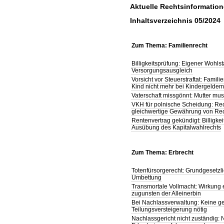
Aktuelle Rechtsinformatio
Inhaltsverzeichnis 05/2024
Zum Thema: Familienrecht
Billigkeitsprüfung: Eigener Wohls
Versorgungsausgleich
Vorsicht vor Steuerstraftat: Fami
Kind nicht mehr bei Kindergeldem
Vaterschaft missgönnt: Mutter m
VKH für polnische Scheidung: Rec
gleichwertige Gewährung von Rec
Rentenvertrag gekündigt: Billigk
Ausübung des Kapitalwahlrechts
Zum Thema: Erbrecht
Totenfürsorgerecht: Grundgesetzl
Umbettung
Transmortale Vollmacht: Wirkung 
zugunsten der Alleinerbin
Bei Nachlassverwaltung: Keine ge
Teilungsversteigerung nötig
Nachlassgericht nicht zuständig: