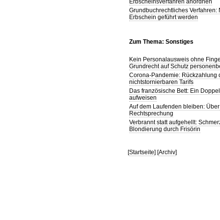
Erbscheinsverfahren anordnen
Grundbuchrechtliches Verfahren:
Erbschein geführt werden
Zum Thema: Sonstiges
Kein Personalausweis ohne Finger
Grundrecht auf Schutz personen
Corona-Pandemie: Rückzahlung de
nichtstornierbaren Tarifs
Das französische Bett: Ein Doppel
aufweisen
Auf dem Laufenden bleiben: Über 
Rechtsprechung
Verbrannt statt aufgehellt: Schm
Blondierung durch Frisörin
[
Startseite
] [
Archiv
]