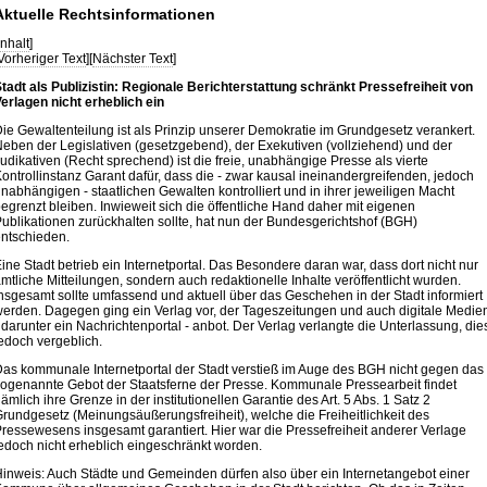
Aktuelle Rechtsinformationen
Inhalt
]
Vorheriger Text
][
Nächster Text
]
tadt als Publizistin: Regionale Berichterstattung schränkt Pressefreiheit von
erlagen nicht erheblich ein
ie Gewaltenteilung ist als Prinzip unserer Demokratie im Grundgesetz verankert.
eben der Legislativen (gesetzgebend), der Exekutiven (vollziehend) und der
udikativen (Recht sprechend) ist die freie, unabhängige Presse als vierte
ontrollinstanz Garant dafür, dass die - zwar kausal ineinandergreifenden, jedoch
nabhängigen - staatlichen Gewalten kontrolliert und in ihrer jeweiligen Macht
egrenzt bleiben. Inwieweit sich die öffentliche Hand daher mit eigenen
ublikationen zurückhalten sollte, hat nun der Bundesgerichtshof (BGH)
ntschieden.
ine Stadt betrieb ein Internetportal. Das Besondere daran war, dass dort nicht nur
mtliche Mitteilungen, sondern auch redaktionelle Inhalte veröffentlicht wurden.
nsgesamt sollte umfassend und aktuell über das Geschehen in der Stadt informiert
erden. Dagegen ging ein Verlag vor, der Tageszeitungen und auch digitale Medie
 darunter ein Nachrichtenportal - anbot. Der Verlag verlangte die Unterlassung, die
edoch vergeblich.
as kommunale Internetportal der Stadt verstieß im Auge des BGH nicht gegen das
ogenannte Gebot der Staatsferne der Presse. Kommunale Pressearbeit findet
ämlich ihre Grenze in der institutionellen Garantie des Art. 5 Abs. 1 Satz 2
rundgesetz (Meinungsäußerungsfreiheit), welche die Freiheitlichkeit des
ressewesens insgesamt garantiert. Hier war die Pressefreiheit anderer Verlage
edoch nicht erheblich eingeschränkt worden.
inweis: Auch Städte und Gemeinden dürfen also über ein Internetangebot einer