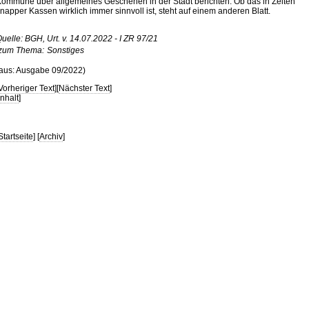
ommune über allgemeines Geschehen in der Stadt berichten. Ob das in Zeiten
napper Kassen wirklich immer sinnvoll ist, steht auf einem anderen Blatt.
uelle: BGH, Urt. v. 14.07.2022 - I ZR 97/21
zum Thema:
Sonstiges
aus: Ausgabe 09/2022)
Vorheriger Text
][
Nächster Text
]
Inhalt
]
Startseite
] [
Archiv
]