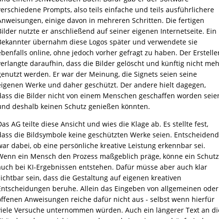
verschiedene Prompts, also teils einfache und teils ausführlichere
Anweisungen, einige davon in mehreren Schritten. Die fertigen
Bilder nutzte er anschließend auf seiner eigenen Internetseite. Ein
Bekannter übernahm diese Logos später und verwendete sie
ebenfalls online, ohne jedoch vorher gefragt zu haben. Der Erstelle
verlangte daraufhin, dass die Bilder gelöscht und künftig nicht meh
genutzt werden. Er war der Meinung, die Signets seien seine
eigenen Werke und daher geschützt. Der andere hielt dagegen,
dass die Bilder nicht von einem Menschen geschaffen worden seie
und deshalb keinen Schutz genießen könnten.
as AG teilte diese Ansicht und wies die Klage ab. Es stellte fest,
dass die Bildsymbole keine geschützten Werke seien. Entscheidend
war dabei, ob eine persönliche kreative Leistung erkennbar sei.
Wenn ein Mensch den Prozess maßgeblich präge, könne ein Schutz
auch bei KI-Ergebnissen entstehen. Dafür müsse aber auch klar
sichtbar sein, dass die Gestaltung auf eigenen kreativen
Entscheidungen beruhe. Allein das Eingeben von allgemeinen oder
offenen Anweisungen reiche dafür nicht aus - selbst wenn hierfür
viele Versuche unternommen würden. Auch ein längerer Text an di