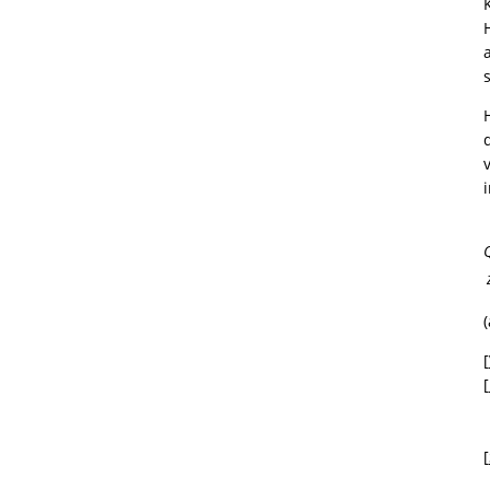
[
[
[