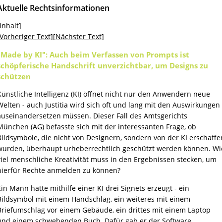
Aktuelle Rechtsinformationen
Inhalt
]
Vorheriger Text
][
Nächster Text
]
"Made by KI": Auch beim Verfassen von Prompts ist
schöpferische Handschrift unverzichtbar, um Designs zu
schützen
Künstliche Intelligenz (KI) öffnet nicht nur den Anwendern neue
Welten - auch Justitia wird sich oft und lang mit den Auswirkungen
auseinandersetzen müssen. Dieser Fall des Amtsgerichts
München (AG) befasste sich mit der interessanten Frage, ob
Bildsymbole, die nicht von Designern, sondern von der KI erschaffe
wurden, überhaupt urheberrechtlich geschützt werden können. Wi
viel menschliche Kreativität muss in den Ergebnissen stecken, um
hierfür Rechte anmelden zu können?
Ein Mann hatte mithilfe einer KI drei Signets erzeugt - ein
Bildsymbol mit einem Handschlag, ein weiteres mit einem
Briefumschlag vor einem Gebäude, ein drittes mit einem Laptop
und einem schwebenden Buch. Dafür gab er der Software