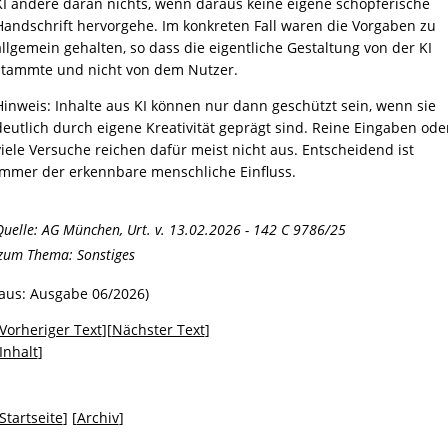
KI ändere daran nichts, wenn daraus keine eigene schöpferische
Handschrift hervorgehe. Im konkreten Fall waren die Vorgaben zu
allgemein gehalten, so dass die eigentliche Gestaltung von der KI
stammte und nicht von dem Nutzer.
Hinweis: Inhalte aus KI können nur dann geschützt sein, wenn sie
deutlich durch eigene Kreativität geprägt sind. Reine Eingaben ode
viele Versuche reichen dafür meist nicht aus. Entscheidend ist
immer der erkennbare menschliche Einfluss.
Quelle: AG München, Urt. v. 13.02.2026 - 142 C 9786/25
zum Thema:
Sonstiges
(aus: Ausgabe 06/2026)
Vorheriger Text
][
Nächster Text
]
Inhalt
]
Startseite
] [
Archiv
]