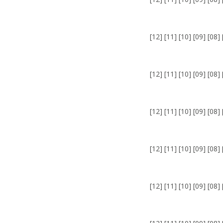
[
12
] [
11
] [
10
] [
09
] [
08
] 
[
12
] [
11
] [
10
] [
09
] [
08
] 
[
12
] [
11
] [
10
] [
09
] [
08
] 
[
12
] [
11
] [
10
] [
09
] [
08
] 
[
12
] [
11
] [
10
] [
09
] [
08
] 