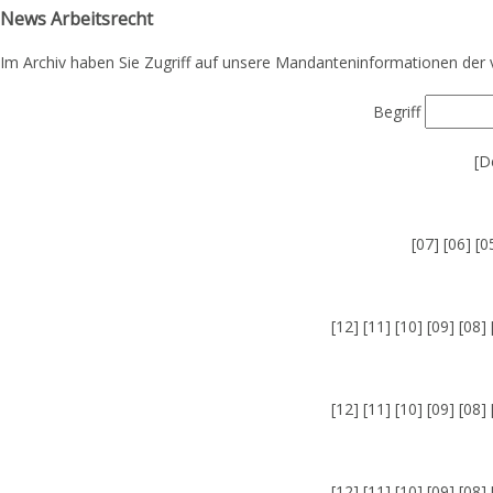
News Arbeitsrecht
Im Archiv haben Sie Zugriff auf unsere Mandanteninformationen der 
Begriff
[
D
[
07
] [
06
] [
0
[
12
] [
11
] [
10
] [
09
] [
08
] 
[
12
] [
11
] [
10
] [
09
] [
08
] 
[
12
] [
11
] [
10
] [
09
] [
08
] 