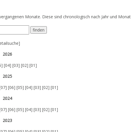
vergangenen Monate. Diese sind chronologisch nach Jahr und Monat s
etailsuche
]
2026
5
] [
04
] [
03
] [
02
] [
01
]
2025
[
07
] [
06
] [
05
] [
04
] [
03
] [
02
] [
01
]
2024
[
07
] [
06
] [
05
] [
04
] [
03
] [
02
] [
01
]
2023
[
07
] [
06
] [
05
] [
04
] [
03
] [
02
] [
01
]