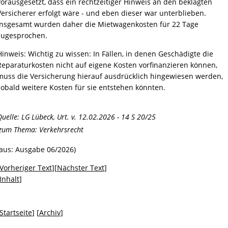
vorausgesetzt, dass ein rechtzeitiger Hinweis an den beklagten
Versicherer erfolgt wäre - und eben dieser war unterblieben.
Insgesamt wurden daher die Mietwagenkosten für 22 Tage
zugesprochen.
Hinweis: Wichtig zu wissen: In Fällen, in denen Geschädigte die
Reparaturkosten nicht auf eigene Kosten vorfinanzieren können,
muss die Versicherung hierauf ausdrücklich hingewiesen werden,
sobald weitere Kosten für sie entstehen könnten.
uelle: LG Lübeck, Urt. v. 12.02.2026 - 14 S 20/25
zum Thema:
Verkehrsrecht
(aus: Ausgabe 06/2026)
Vorheriger Text
][
Nächster Text
]
Inhalt
]
Startseite
] [
Archiv
]