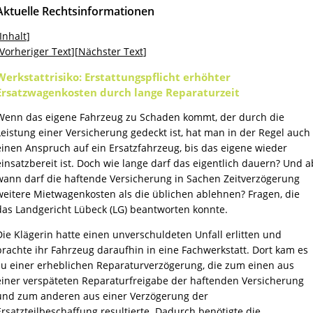
Aktuelle Rechtsinformationen
Inhalt
]
Vorheriger Text
][
Nächster Text
]
Werkstattrisiko: Erstattungspflicht erhöhter
Ersatzwagenkosten durch lange Reparaturzeit
Wenn das eigene Fahrzeug zu Schaden kommt, der durch die
Leistung einer Versicherung gedeckt ist, hat man in der Regel auch
einen Anspruch auf ein Ersatzfahrzeug, bis das eigene wieder
einsatzbereit ist. Doch wie lange darf das eigentlich dauern? Und a
wann darf die haftende Versicherung in Sachen Zeitverzögerung
weitere Mietwagenkosten als die üblichen ablehnen? Fragen, die
das Landgericht Lübeck (LG) beantworten konnte.
Die Klägerin hatte einen unverschuldeten Unfall erlitten und
brachte ihr Fahrzeug daraufhin in eine Fachwerkstatt. Dort kam es
zu einer erheblichen Reparaturverzögerung, die zum einen aus
einer verspäteten Reparaturfreigabe der haftenden Versicherung
und zum anderen aus einer Verzögerung der
Ersatzteilbeschaffung resultierte. Dadurch benötigte die