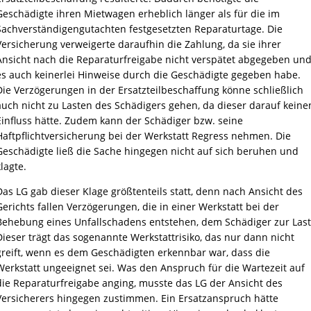
Geschädigte ihren Mietwagen erheblich länger als für die im
Sachverständigengutachten festgesetzten Reparaturtage. Die
Versicherung verweigerte daraufhin die Zahlung, da sie ihrer
Ansicht nach die Reparaturfreigabe nicht verspätet abgegeben un
es auch keinerlei Hinweise durch die Geschädigte gegeben habe.
Die Verzögerungen in der Ersatzteilbeschaffung könne schließlich
auch nicht zu Lasten des Schädigers gehen, da dieser darauf keine
Einfluss hätte. Zudem kann der Schädiger bzw. seine
Haftpflichtversicherung bei der Werkstatt Regress nehmen. Die
Geschädigte ließ die Sache hingegen nicht auf sich beruhen und
lagte.
Das LG gab dieser Klage größtenteils statt, denn nach Ansicht des
Gerichts fallen Verzögerungen, die in einer Werkstatt bei der
Behebung eines Unfallschadens entstehen, dem Schädiger zur Last
Dieser trägt das sogenannte Werkstattrisiko, das nur dann nicht
greift, wenn es dem Geschädigten erkennbar war, dass die
Werkstatt ungeeignet sei. Was den Anspruch für die Wartezeit auf
die Reparaturfreigabe anging, musste das LG der Ansicht des
Versicherers hingegen zustimmen. Ein Ersatzanspruch hätte