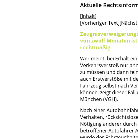
Aktuelle Rechtsinfor
[
Inhalt
]
[
Vorheriger Text
][
Nächst
Zeugnisverweigerungs
von zwölf Monaten ist
rechtmäßig
Wer meint, bei Erhalt e
Verkehrsverstoß nur ahn
zu müssen und dann fein 
auch Erstverstöße mit d
Fahrzeug selbst nach Ve
können, zeigt dieser Fal
München (VGH).
Nach einer Autobahnfahr
Verhalten, rücksichtslo
Nötigung anderer durch 
betroffener Autofahrer 
wurde der Fahrzeughalte