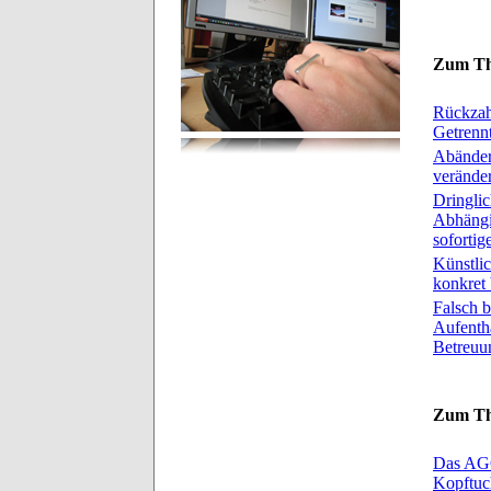
Zum Th
Rückzahl
Getrennt
Abänder
verände
Dringlic
Abhängi
soforti
Künstlic
konkret 
Falsch 
Aufenth
Betreuu
Zum Th
Das AGG
Kopftuch