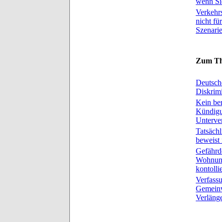
wenn Sie
Verkehrs
nicht f
Szenari
Zum Th
Deutsch
Diskrim
Kein ber
Kündigu
Unterve
Tatsäch
beweist
Gefährde
Wohnung
kontoll
Verfassu
Gemeinw
Verläng