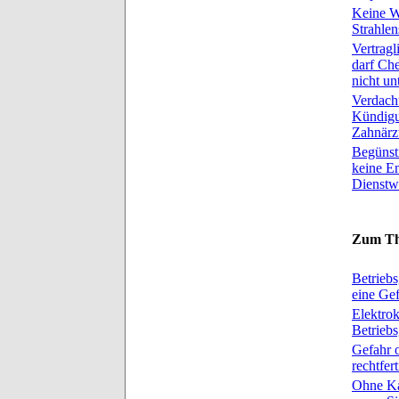
Keine W
Strahle
Vertragl
darf Ch
nicht un
Verdacht
Kündigu
Zahnärz
Begünsti
keine E
Dienstw
Zum Th
Betriebs
eine Gef
Elektrok
Betrieb
Gefahr o
rechtfer
Ohne Ka