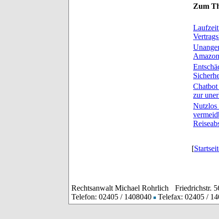
Zum Th
Laufzei
Vertrags
Unangem
Amazon 
Entschäd
Sicherh
Chatbot
zur uner
Nutzlos 
vermeid
Reiseabs
[
Startsei
Rechtsanwalt Michael Rohrlich
Friedrichstr. 
Telefon: 02405 / 1408040
Telefax: 02405 / 1