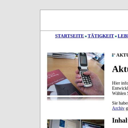
STARTSEITE
TÄTIGKEIT
LEB
AKT
Akt
Hier inf
Entwickl
Wählen S
Sie habe
Archiv
g
Inhal